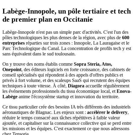
Labège-Innopole, un pôle tertiaire et tech
de premier plan en Occitanie
Labège-Innopole n'est pas un simple parc d'activités. C'est l'un des
pôles technologiques les plus denses de la région, avec plus de
600
entreprises
réparties sur trois zones : Innopole, La Lauragaise et le
Parc Technologique du Canal. La concentration de profils tech y est
sans équivalent dans le sud toulousain.
On y trouve des noms établis comme
Sopra Steria, Atos,
Onepoint
, des éditeurs logiciels en forte croissance, des cabinets de
conseil spécialisés qui répondent à des appels d'offres publics et
privés à fort volume, et des scaleups SaaS qui recrutent des équipes
techniques à toute vitesse. À côté,
Diagora
accueille régulièrement
les événements professionnels du tissu économique local, et
Enova-
Labège
anime l'écosystème startup et innovation du territoire.
Ce tissu particulier crée des besoins IA très différents des industriels
aéronautiques de Blagnac. Les enjeux sont :
accélérer le delivery
,
réduire le temps consacré aux tâches répétitives à faible valeur
ajoutée, et capitaliser sur la connaissance collective qui se perd entre
les missions et les équipes. C'est exactement ce que nous adressons
chez Tensoria.