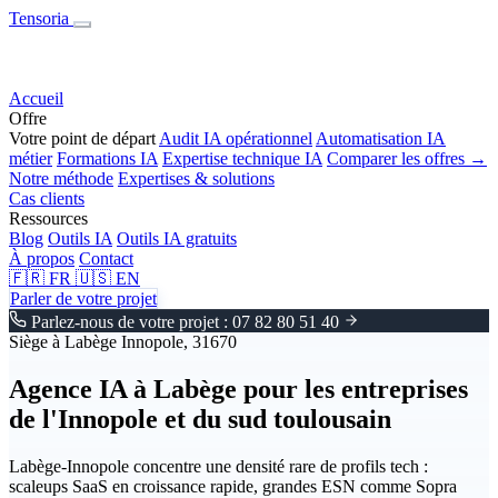
Tensoria
Accueil
Offre
Votre point de départ
Audit IA opérationnel
Automatisation IA
métier
Formations IA
Expertise technique IA
Comparer les offres →
Notre méthode
Expertises & solutions
Cas clients
Ressources
Blog
Outils IA
Outils IA gratuits
À propos
Contact
🇫🇷
FR
🇺🇸
EN
Parler de votre projet
Parlez-nous de votre projet : 07 82 80 51 40
Siège à Labège Innopole, 31670
Agence IA à Labège pour les entreprises
de l'Innopole et du sud toulousain
Labège-Innopole concentre une densité rare de profils tech :
scaleups SaaS en croissance rapide, grandes ESN comme Sopra