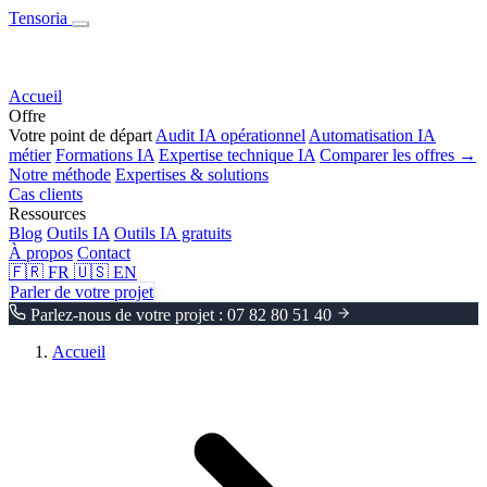
Tensoria
Accueil
Offre
Votre point de départ
Audit IA opérationnel
Automatisation IA
métier
Formations IA
Expertise technique IA
Comparer les offres →
Notre méthode
Expertises & solutions
Cas clients
Ressources
Blog
Outils IA
Outils IA gratuits
À propos
Contact
🇫🇷
FR
🇺🇸
EN
Parler de votre projet
Parlez-nous de votre projet : 07 82 80 51 40
Accueil