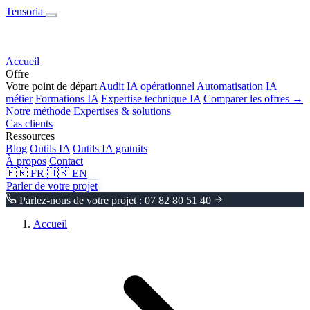
Tensoria
Accueil
Offre
Votre point de départ
Audit IA opérationnel
Automatisation IA
métier
Formations IA
Expertise technique IA
Comparer les offres →
Notre méthode
Expertises & solutions
Cas clients
Ressources
Blog
Outils IA
Outils IA gratuits
À propos
Contact
🇫🇷
FR
🇺🇸
EN
Parler de votre projet
Parlez-nous de votre projet : 07 82 80 51 40
Accueil