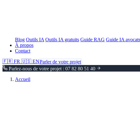
Blog
Outils IA
Outils IA gratuits
Guide RAG
Guide IA avocat
À propos
Contact
🇫🇷
FR
🇺🇸
EN
Parler de votre projet
Parlez-nous de votre projet : 07 82 80 51 40
Accueil