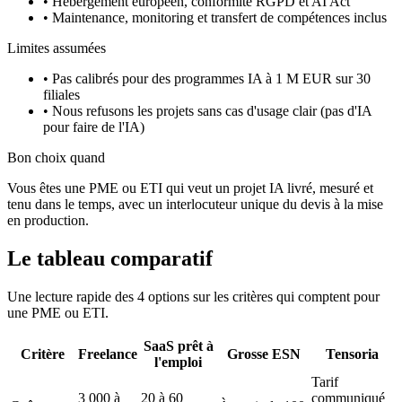
•
Hébergement européen, conformité RGPD et AI Act
•
Maintenance, monitoring et transfert de compétences inclus
Limites assumées
•
Pas calibrés pour des programmes IA à 1 M EUR sur 30
filiales
•
Nous refusons les projets sans cas d'usage clair (pas d'IA
pour faire de l'IA)
Bon choix quand
Vous êtes une PME ou ETI qui veut un projet IA livré, mesuré et
tenu dans le temps, avec un interlocuteur unique du devis à la mise
en production.
Le tableau comparatif
Une lecture rapide des 4 options sur les critères qui comptent pour
une PME ou ETI.
SaaS prêt à
Critère
Freelance
Grosse ESN
Tensoria
l'emploi
Tarif
3 000 à
20 à 60
communiqué