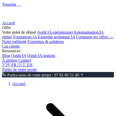
Tensoria
Accueil
Offre
Votre point de départ
Audit IA opérationnel
Automatisation IA
métier
Formations IA
Expertise technique IA
Comparer les offres →
Notre méthode
Expertises & solutions
Cas clients
Ressources
Blog
Outils IA
Outils IA gratuits
À propos
Contact
🇫🇷
FR
🇺🇸
EN
Parler de votre projet
Parlez-nous de votre projet : 07 82 80 51 40
Accueil