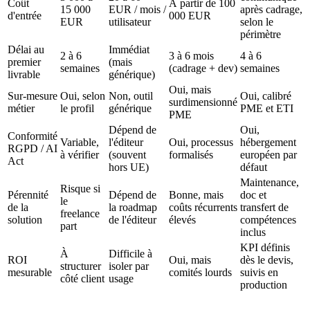
Coût
À partir de 100
15 000
EUR / mois /
après cadrage,
d'entrée
000 EUR
EUR
utilisateur
selon le
périmètre
Délai au
Immédiat
2 à 6
3 à 6 mois
4 à 6
premier
(mais
semaines
(cadrage + dev)
semaines
livrable
générique)
Oui, mais
Sur-mesure
Oui, selon
Non, outil
Oui, calibré
surdimensionné
métier
le profil
générique
PME et ETI
PME
Dépend de
Oui,
Conformité
Variable,
l'éditeur
Oui, processus
hébergement
RGPD / AI
à vérifier
(souvent
formalisés
européen par
Act
hors UE)
défaut
Maintenance,
Risque si
Pérennité
Dépend de
Bonne, mais
doc et
le
de la
la roadmap
coûts récurrents
transfert de
freelance
solution
de l'éditeur
élevés
compétences
part
inclus
KPI définis
À
Difficile à
ROI
Oui, mais
dès le devis,
structurer
isoler par
mesurable
comités lourds
suivis en
côté client
usage
production