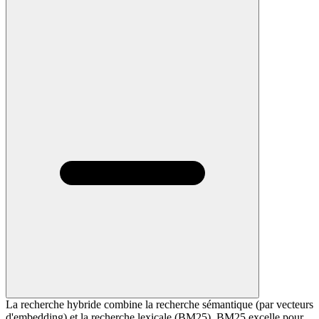
La recherche hybride combine la recherche sémantique (par vecteurs
d'embedding) et la recherche lexicale (BM25). BM25 excelle pour