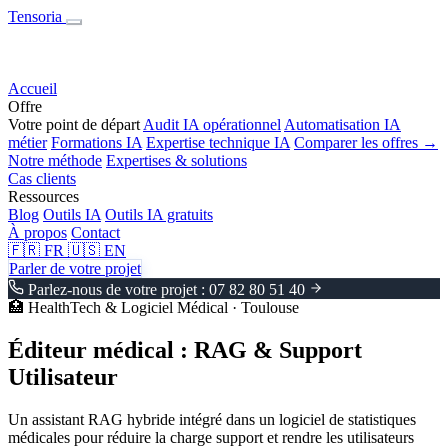
Tensoria
Accueil
Offre
Votre point de départ
Audit IA opérationnel
Automatisation IA
métier
Formations IA
Expertise technique IA
Comparer les offres →
Notre méthode
Expertises & solutions
Cas clients
Ressources
Blog
Outils IA
Outils IA gratuits
À propos
Contact
🇫🇷
FR
🇺🇸
EN
Parler de votre projet
Parlez-nous de votre projet : 07 82 80 51 40
🏥
HealthTech & Logiciel Médical · Toulouse
Éditeur médical
: RAG & Support
Utilisateur
Un assistant RAG hybride intégré dans un logiciel de statistiques
médicales pour réduire la charge support et rendre les utilisateurs