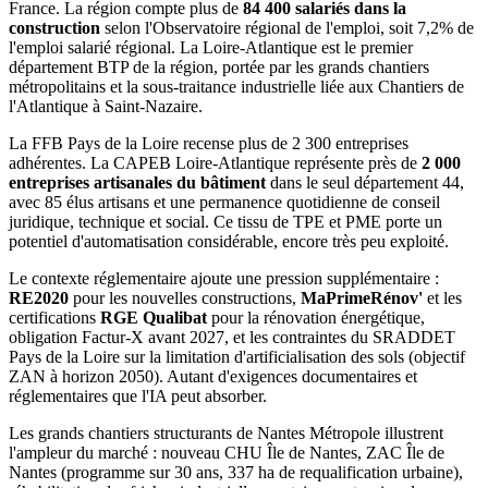
France. La région compte plus de
84 400 salariés dans la
construction
selon l'Observatoire régional de l'emploi, soit 7,2% de
l'emploi salarié régional. La Loire-Atlantique est le premier
département BTP de la région, portée par les grands chantiers
métropolitains et la sous-traitance industrielle liée aux Chantiers de
l'Atlantique à Saint-Nazaire.
La FFB Pays de la Loire recense plus de 2 300 entreprises
adhérentes. La CAPEB Loire-Atlantique représente près de
2 000
entreprises artisanales du bâtiment
dans le seul département 44,
avec 85 élus artisans et une permanence quotidienne de conseil
juridique, technique et social. Ce tissu de TPE et PME porte un
potentiel d'automatisation considérable, encore très peu exploité.
Le contexte réglementaire ajoute une pression supplémentaire :
RE2020
pour les nouvelles constructions,
MaPrimeRénov'
et les
certifications
RGE Qualibat
pour la rénovation énergétique,
obligation Factur-X avant 2027, et les contraintes du SRADDET
Pays de la Loire sur la limitation d'artificialisation des sols (objectif
ZAN à horizon 2050). Autant d'exigences documentaires et
réglementaires que l'IA peut absorber.
Les grands chantiers structurants de Nantes Métropole illustrent
l'ampleur du marché : nouveau CHU Île de Nantes, ZAC Île de
Nantes (programme sur 30 ans, 337 ha de requalification urbaine),