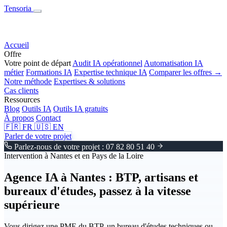
Tensoria
Accueil
Offre
Votre point de départ
Audit IA opérationnel
Automatisation IA
métier
Formations IA
Expertise technique IA
Comparer les offres →
Notre méthode
Expertises & solutions
Cas clients
Ressources
Blog
Outils IA
Outils IA gratuits
À propos
Contact
🇫🇷
FR
🇺🇸
EN
Parler de votre projet
Parlez-nous de votre projet : 07 82 80 51 40
Intervention à Nantes et en Pays de la Loire
Agence IA à Nantes : BTP, artisans et
bureaux d'études, passez à la vitesse
supérieure
Vous dirigez une PME du BTP, un bureau d'études techniques ou