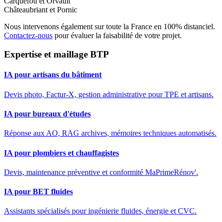
Carquefou et Orvault
Châteaubriant et Pornic
Nous intervenons également sur toute la France en 100% distanciel.
Contactez-nous
pour évaluer la faisabilité de votre projet.
Expertise et maillage BTP
IA pour artisans du bâtiment
Devis photo, Factur-X, gestion administrative pour TPE et artisans.
IA pour bureaux d'études
Réponse aux AO, RAG archives, mémoires techniques automatisés.
IA pour plombiers et chauffagistes
Devis, maintenance préventive et conformité MaPrimeRénov'.
IA pour BET fluides
Assistants spécialisés pour ingénierie fluides, énergie et CVC.