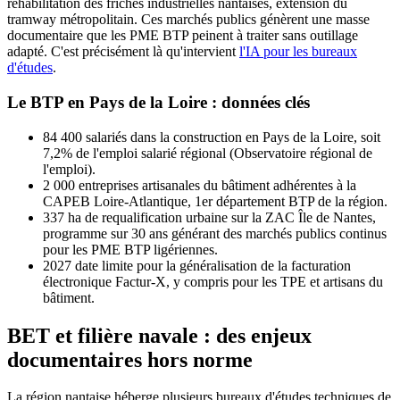
réhabilitation des friches industrielles nantaises, extension du
tramway métropolitain. Ces marchés publics génèrent une masse
documentaire que les PME BTP peinent à traiter sans outillage
adapté. C'est précisément là qu'intervient
l'IA pour les bureaux
d'études
.
Le BTP en Pays de la Loire : données clés
84 400
salariés dans la construction en Pays de la Loire, soit
7,2% de l'emploi salarié régional (Observatoire régional de
l'emploi).
2 000
entreprises artisanales du bâtiment adhérentes à la
CAPEB Loire-Atlantique, 1er département BTP de la région.
337 ha
de requalification urbaine sur la ZAC Île de Nantes,
programme sur 30 ans générant des marchés publics continus
pour les PME BTP ligériennes.
2027
date limite pour la généralisation de la facturation
électronique Factur-X, y compris pour les TPE et artisans du
bâtiment.
BET et filière navale : des enjeux
documentaires hors norme
La région nantaise héberge plusieurs bureaux d'études techniques de