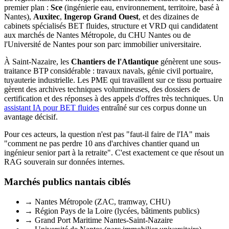
premier plan :
Sce
(ingénierie eau, environnement, territoire, basé à
Nantes),
Auxitec
,
Ingerop Grand Ouest
, et des dizaines de
cabinets spécialisés BET fluides, structure et VRD qui candidatent
aux marchés de Nantes Métropole, du CHU Nantes ou de
l'Université de Nantes pour son parc immobilier universitaire.
À Saint-Nazaire, les
Chantiers de l'Atlantique
génèrent une sous-
traitance BTP considérable : travaux navals, génie civil portuaire,
tuyauterie industrielle. Les PME qui travaillent sur ce tissu portuaire
gèrent des archives techniques volumineuses, des dossiers de
certification et des réponses à des appels d'offres très techniques. Un
assistant IA pour BET fluides
entraîné sur ces corpus donne un
avantage décisif.
Pour ces acteurs, la question n'est pas "faut-il faire de l'IA" mais
"comment ne pas perdre 10 ans d'archives chantier quand un
ingénieur senior part à la retraite". C'est exactement ce que résout un
RAG souverain sur données internes.
Marchés publics nantais ciblés
→
Nantes Métropole (ZAC, tramway, CHU)
→
Région Pays de la Loire (lycées, bâtiments publics)
→
Grand Port Maritime Nantes-Saint-Nazaire