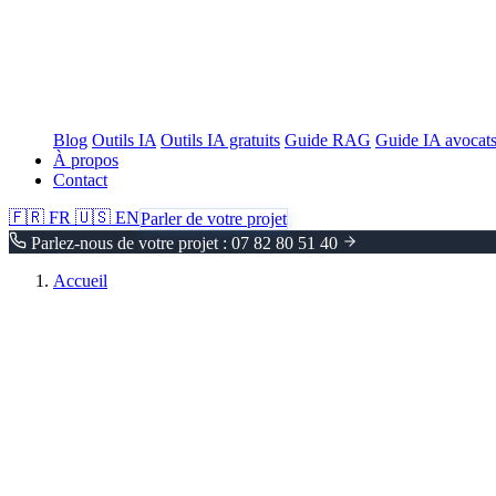
Blog
Outils IA
Outils IA gratuits
Guide RAG
Guide IA avocat
À propos
Contact
🇫🇷
FR
🇺🇸
EN
Parler de votre projet
Parlez-nous de votre projet : 07 82 80 51 40
Accueil