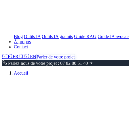
Blog
Outils IA
Outils IA gratuits
Guide RAG
Guide IA avocat
À propos
Contact
🇫🇷
FR
🇺🇸
EN
Parler de votre projet
Parlez-nous de votre projet : 07 82 80 51 40
Accueil