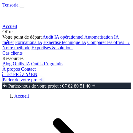
Tensoria
Accueil
Offre
Votre point de départ
Audit IA opérationnel
Automatisation IA
métier
Formations IA
Expertise technique IA
Comparer les offres →
Notre méthode
Expertises & solutions
Cas clients
Ressources
Blog
Outils IA
Outils IA gratuits
À propos
Contact
🇫🇷
FR
🇺🇸
EN
Parler de votre projet
Parlez-nous de votre projet : 07 82 80 51 40
Accueil