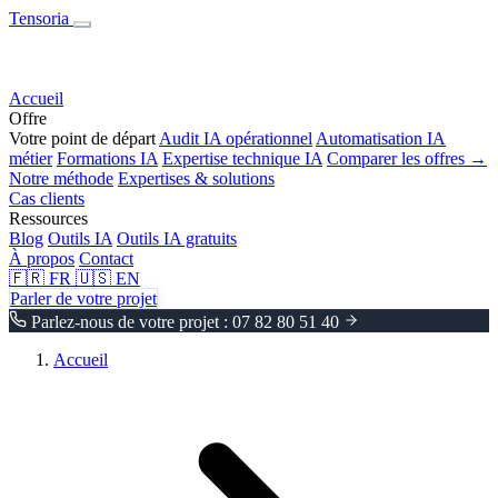
Tensoria
Accueil
Offre
Votre point de départ
Audit IA opérationnel
Automatisation IA
métier
Formations IA
Expertise technique IA
Comparer les offres →
Notre méthode
Expertises & solutions
Cas clients
Ressources
Blog
Outils IA
Outils IA gratuits
À propos
Contact
🇫🇷
FR
🇺🇸
EN
Parler de votre projet
Parlez-nous de votre projet : 07 82 80 51 40
Accueil