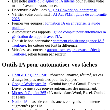
Lire notre
guide du diagnostic IA interne
pour évaluer votre
maturité avant de vous lancer.
Découvrir le détail des
plugins Cowork pour entreprise
.
Vérifier votre conformité :
AI Act PME : guide de conformité
2026
.
Former vos équipes :
formation IA en entreprise, le guide
pratique
.
Automatiser vos rapports :
guide complet pour automatiser la
génération de rapports avec l'IA
.
Choisir le bon partenaire :
comment choisir une agence IA à
Toulouse
, les critères qui font la différence.
Voir des cas concrets :
automatiser ses processus métier à
Toulouse
, retour terrain par secteur.
Outils IA pour automatiser vos tâches
ChatGPT : guide PME
: rédaction, analyse, résumé, les cas
d'usage les plus rentables pour les équipes.
Google Workspace IA
: Gemini intégré à Gmail, Docs et
Drive, ce que vous pouvez automatiser dès maintenant.
Microsoft Copilot 365
: IA native dans Word, Excel, Outlook
et Teams.
Notion IA
: base de connaissances et organisation interne
augmentées par l'IA.