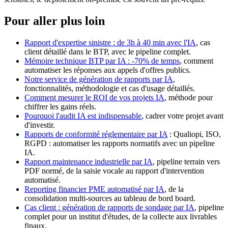
Pour aller plus loin
Rapport d'expertise sinistre : de 3h à 40 min avec l'IA
, cas
client détaillé dans le BTP, avec le pipeline complet.
Mémoire technique BTP par IA : -70% de temps
, comment
automatiser les réponses aux appels d'offres publics.
Notre service de génération de rapports par IA
,
fonctionnalités, méthodologie et cas d'usage détaillés.
Comment mesurer le ROI de vos projets IA
, méthode pour
chiffrer les gains réels.
Pourquoi l'audit IA est indispensable
, cadrer votre projet avant
d'investir.
Rapports de conformité réglementaire par IA
: Qualiopi, ISO,
RGPD : automatiser les rapports normatifs avec un pipeline
IA.
Rapport maintenance industrielle par IA
, pipeline terrain vers
PDF normé, de la saisie vocale au rapport d'intervention
automatisé.
Reporting financier PME automatisé par IA
, de la
consolidation multi-sources au tableau de bord board.
Cas client : génération de rapports de sondage par IA
, pipeline
complet pour un institut d'études, de la collecte aux livrables
finaux.