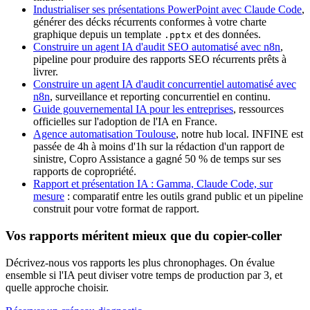
Industrialiser ses présentations PowerPoint avec Claude Code
,
générer des décks récurrents conformes à votre charte
graphique depuis un template
et des données.
.pptx
Construire un agent IA d'audit SEO automatisé avec n8n
,
pipeline pour produire des rapports SEO récurrents prêts à
livrer.
Construire un agent IA d'audit concurrentiel automatisé avec
n8n
, surveillance et reporting concurrentiel en continu.
Guide gouvernemental IA pour les entreprises
, ressources
officielles sur l'adoption de l'IA en France.
Agence automatisation Toulouse
, notre hub local. INFINE est
passée de 4h à moins d'1h sur la rédaction d'un rapport de
sinistre, Copro Assistance a gagné 50 % de temps sur ses
rapports de copropriété.
Rapport et présentation IA : Gamma, Claude Code, sur
mesure
: comparatif entre les outils grand public et un pipeline
construit pour votre format de rapport.
Vos rapports méritent mieux que du copier-coller
Décrivez-nous vos rapports les plus chronophages. On évalue
ensemble si l'IA peut diviser votre temps de production par 3, et
quelle approche choisir.