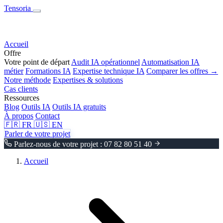
Tensoria
Accueil
Offre
Votre point de départ
Audit IA opérationnel
Automatisation IA
métier
Formations IA
Expertise technique IA
Comparer les offres →
Notre méthode
Expertises & solutions
Cas clients
Ressources
Blog
Outils IA
Outils IA gratuits
À propos
Contact
🇫🇷
FR
🇺🇸
EN
Parler de votre projet
Parlez-nous de votre projet : 07 82 80 51 40
Accueil