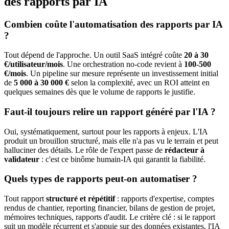
des rapports par IA
Combien coûte l'automatisation des rapports par IA
?
Tout dépend de l'approche. Un outil SaaS intégré coûte
20 à 30
€/utilisateur/mois
. Une orchestration no-code revient à
100-500
€/mois
. Un pipeline sur mesure représente un investissement initial
de
5 000 à 30 000 €
selon la complexité, avec un ROI atteint en
quelques semaines dès que le volume de rapports le justifie.
Faut-il toujours relire un rapport généré par l'IA ?
Oui, systématiquement, surtout pour les rapports à enjeux. L'IA
produit un brouillon structuré, mais elle n'a pas vu le terrain et peut
halluciner des détails. Le rôle de l'expert passe de
rédacteur à
validateur
: c'est ce binôme humain-IA qui garantit la fiabilité.
Quels types de rapports peut-on automatiser ?
Tout rapport
structuré et répétitif
: rapports d'expertise, comptes
rendus de chantier, reporting financier, bilans de gestion de projet,
mémoires techniques, rapports d'audit. Le critère clé : si le rapport
suit un modèle récurrent et s'appuie sur des données existantes, l'IA