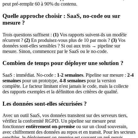
peut pré-remplir 60 à 90% du contenu.
Quelle approche choisir : SaaS, no-code ou sur
mesure ?
Trois questions suffisent :
(1)
Vos rapports suivent-ils un modèle
récurrent ?
(2)
En produisez-vous plus de 10 par mois ?
(3)
Vos
données sont-elles sensibles ? Si oui aux trois → pipeline sur
mesure. Sinon, commencez par le SaaS ou le no-code.
Combien de temps pour déployer une solution ?
SaaS : immédiat. No-code :
1-2 semaines
. Pipeline sur mesure :
2-4
semaines
pour un prototype,
4-8 semaines
pour la version
complète. Le facteur limitant n'est jamais le code, mais la collecte
des rapports exemples et la définition des critères de qualité.
Les données sont-elles sécurisées ?
Avec un outil SaaS, vos données transitent sur des serveurs tiers,
vérifiez la conformité RGPD. Un pipeline sur mesure peut
fonctionner
entièrement on-premise
ou sur un cloud souverain,
avec chiffrement des données au repos et en transit. Pour les secteurs
sensibles, le déploiement on-premise est souvent un pré-requis.