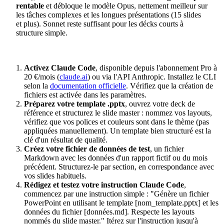
rentable
et débloque le modèle Opus, nettement meilleur sur
les tâches complexes et les longues présentations (15 slides
et plus). Sonnet reste suffisant pour les décks courts à
structure simple.
Activez Claude Code
, disponible depuis l'abonnement Pro à
20 €/mois (
claude.ai
) ou via l'API Anthropic. Installez le CLI
selon la
documentation officielle
. Vérifiez que la création de
fichiers est activée dans les paramètres.
Préparez votre template .pptx
, ouvrez votre deck de
référence et structurez le slide master : nommez vos layouts,
vérifiez que vos polices et couleurs sont dans le thème (pas
appliquées manuellement). Un template bien structuré est la
clé d'un résultat de qualité.
Créez votre fichier de données de test
, un fichier
Markdown avec les données d'un rapport fictif ou du mois
précédent. Structurez-le par section, en correspondance avec
vos slides habituels.
Rédigez et testez votre instruction Claude Code
,
commencez par une instruction simple : "Génère un fichier
PowerPoint en utilisant le template [nom_template.pptx] et les
données du fichier [données.md]. Respecte les layouts
nommés du slide master." Itérez sur l'instruction jusqu'à