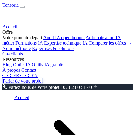
Tensoria
Accueil
Offre
Votre point de départ
Audit IA opérationnel
Automatisation IA
métier
Formations IA
Expertise technique IA
Comparer les offres →
Notre méthode
Expertises & solutions
Cas clients
Ressources
Blog
Outils IA
Outils IA gratuits
À propos
Contact
🇫🇷
FR
🇺🇸
EN
Parler de votre projet
Parlez-nous de votre projet : 07 82 80 51 40
Accueil