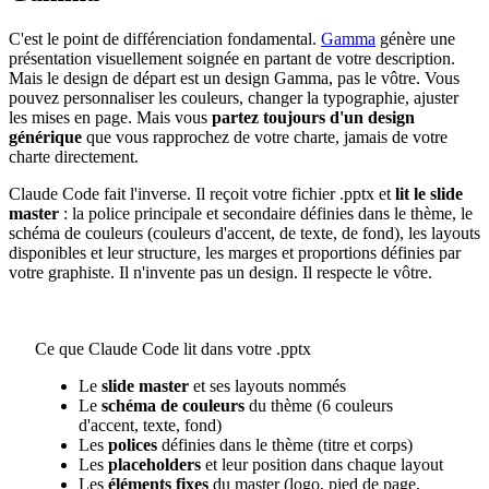
C'est le point de différenciation fondamental.
Gamma
génère une
présentation visuellement soignée en partant de votre description.
Mais le design de départ est un design Gamma, pas le vôtre. Vous
pouvez personnaliser les couleurs, changer la typographie, ajuster
les mises en page. Mais vous
partez toujours d'un design
générique
que vous rapprochez de votre charte, jamais de votre
charte directement.
Claude Code fait l'inverse. Il reçoit votre fichier .pptx et
lit le slide
master
: la police principale et secondaire définies dans le thème, le
schéma de couleurs (couleurs d'accent, de texte, de fond), les layouts
disponibles et leur structure, les marges et proportions définies par
votre graphiste. Il n'invente pas un design. Il respecte le vôtre.
Ce que Claude Code lit dans votre .pptx
Le
slide master
et ses layouts nommés
Le
schéma de couleurs
du thème (6 couleurs
d'accent, texte, fond)
Les
polices
définies dans le thème (titre et corps)
Les
placeholders
et leur position dans chaque layout
Les
éléments fixes
du master (logo, pied de page,