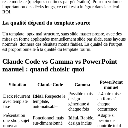
reste modeste (quelques centimes par génération). Pour un volume
important ou des décks longs, ce coût est à intégrer dans le calcul
ROI.
La qualité dépend du template source
Un template .pptx mal structuré, sans slide master propre, avec des
mises en forme appliquées manuellement slide par slide, sans layouts
nommés, donnera des résultats moins fiables. La qualité de l'output
est proportionnelle à la qualité du template fourni.
Claude Code vs Gamma vs PowerPoint
manuel : quand choisir quoi
PowerPoint
Situation
Claude Code
Gamma
manuel
Possible mais
2-4h de mise
Deck récurrent
Idéal.
Respecte le
design
en forme à
avec template
template,
générique à
chaque
fixe
automatisable
chaque fois
occurrence
Présentation
Adapté si
Fonctionnel mais
Idéal.
Rapide,
one-shot, sujet
besoin de
sur-dimensionné
design inclus
nouveau
contrôle total