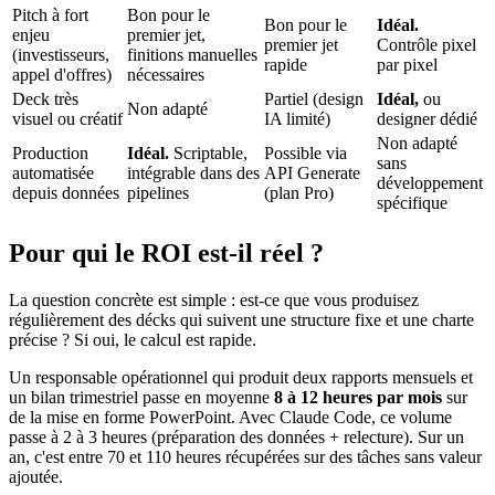
Pitch à fort
Bon pour le
Bon pour le
Idéal.
enjeu
premier jet,
premier jet
Contrôle pixel
(investisseurs,
finitions manuelles
rapide
par pixel
appel d'offres)
nécessaires
Deck très
Partiel (design
Idéal,
ou
Non adapté
visuel ou créatif
IA limité)
designer dédié
Non adapté
Production
Idéal.
Scriptable,
Possible via
sans
automatisée
intégrable dans des
API Generate
développement
depuis données
pipelines
(plan Pro)
spécifique
Pour qui le ROI est-il réel ?
La question concrète est simple : est-ce que vous produisez
régulièrement des décks qui suivent une structure fixe et une charte
précise ? Si oui, le calcul est rapide.
Un responsable opérationnel qui produit deux rapports mensuels et
un bilan trimestriel passe en moyenne
8 à 12 heures par mois
sur
de la mise en forme PowerPoint. Avec Claude Code, ce volume
passe à 2 à 3 heures (préparation des données + relecture). Sur un
an, c'est entre 70 et 110 heures récupérées sur des tâches sans valeur
ajoutée.