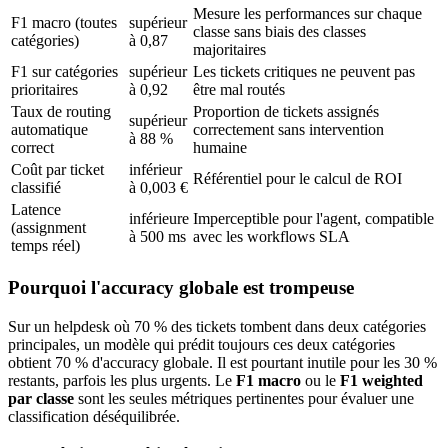
Mesure les performances sur chaque
F1 macro (toutes
supérieur
classe sans biais des classes
catégories)
à 0,87
majoritaires
F1 sur catégories
supérieur
Les tickets critiques ne peuvent pas
prioritaires
à 0,92
être mal routés
Taux de routing
Proportion de tickets assignés
supérieur
automatique
correctement sans intervention
à 88 %
correct
humaine
Coût par ticket
inférieur
Référentiel pour le calcul de ROI
classifié
à 0,003 €
Latence
inférieure
Imperceptible pour l'agent, compatible
(assignment
à 500 ms
avec les workflows SLA
temps réel)
Pourquoi l'accuracy globale est trompeuse
Sur un helpdesk où 70 % des tickets tombent dans deux catégories
principales, un modèle qui prédit toujours ces deux catégories
obtient 70 % d'accuracy globale. Il est pourtant inutile pour les 30 %
restants, parfois les plus urgents. Le
F1 macro
ou le
F1 weighted
par classe
sont les seules métriques pertinentes pour évaluer une
classification déséquilibrée.