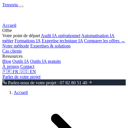
Tensoria
Accueil
Offre
Votre point de départ
Audit IA opérationnel
Automatisation IA
métier
Formations IA
Expertise technique IA
Comparer les offres →
Notre méthode
Expertises & solutions
Cas clients
Ressources
Blog
Outils IA
Outils IA gratuits
À propos
Contact
🇫🇷
FR
🇺🇸
EN
Parler de votre projet
Parlez-nous de votre projet : 07 82 80 51 40
Accueil