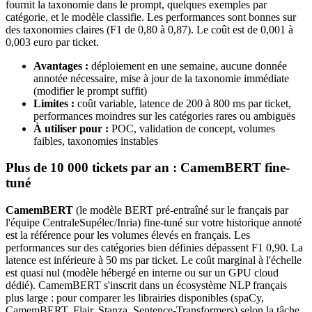
fournit la taxonomie dans le prompt, quelques exemples par
catégorie, et le modèle classifie. Les performances sont bonnes sur
des taxonomies claires (F1 de 0,80 à 0,87). Le coût est de 0,001 à
0,003 euro par ticket.
Avantages :
déploiement en une semaine, aucune donnée
annotée nécessaire, mise à jour de la taxonomie immédiate
(modifier le prompt suffit)
Limites :
coût variable, latence de 200 à 800 ms par ticket,
performances moindres sur les catégories rares ou ambiguës
À utiliser pour :
POC, validation de concept, volumes
faibles, taxonomies instables
Plus de 10 000 tickets par an : CamemBERT fine-
tuné
CamemBERT
(le modèle BERT pré-entraîné sur le français par
l'équipe CentraleSupélec/Inria) fine-tuné sur votre historique annoté
est la référence pour les volumes élevés en français. Les
performances sur des catégories bien définies dépassent F1 0,90. La
latence est inférieure à 50 ms par ticket. Le coût marginal à l'échelle
est quasi nul (modèle hébergé en interne ou sur un GPU cloud
dédié). CamemBERT s'inscrit dans un écosystème NLP français
plus large : pour comparer les librairies disponibles (spaCy,
CamemBERT, Flair, Stanza, Sentence-Transformers) selon la tâche