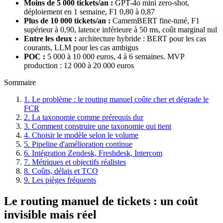
Moins de 5 000 tickets/an :
GPT-4o mini zero-shot,
déploiement en 1 semaine, F1 0,80 à 0,87
Plus de 10 000 tickets/an :
CamemBERT fine-tuné, F1
supérieur à 0,90, latence inférieure à 50 ms, coût marginal nul
Entre les deux :
architecture hybride : BERT pour les cas
courants, LLM pour les cas ambigus
POC :
5 000 à 10 000 euros, 4 à 6 semaines. MVP
production : 12 000 à 20 000 euros
Sommaire
1. Le problème : le routing manuel coûte cher et dégrade le
FCR
2. La taxonomie comme prérequis dur
3. Comment construire une taxonomie qui tient
4. Choisir le modèle selon le volume
5. Pipeline d'amélioration continue
6. Intégration Zendesk, Freshdesk, Intercom
7. Métriques et objectifs réalistes
8. Coûts, délais et TCO
9. Les pièges fréquents
Le routing manuel de tickets : un coût
invisible mais réel