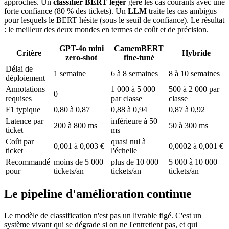
approches. Un
classifier BERT léger
gère les cas courants avec une
forte confiance (80 % des tickets). Un
LLM
traite les cas ambigus
pour lesquels le BERT hésite (sous le seuil de confiance). Le résultat
: le meilleur des deux mondes en termes de coût et de précision.
GPT-4o mini
CamemBERT
Critère
Hybride
zero-shot
fine-tuné
Délai de
1 semaine
6 à 8 semaines
8 à 10 semaines
déploiement
Annotations
1 000 à 5 000
500 à 2 000 par
0
requises
par classe
classe
F1 typique
0,80 à 0,87
0,88 à 0,94
0,87 à 0,92
Latence par
inférieure à 50
200 à 800 ms
50 à 300 ms
ticket
ms
Coût par
quasi nul à
0,001 à 0,003 €
0,0002 à 0,001 €
ticket
l'échelle
Recommandé
moins de 5 000
plus de 10 000
5 000 à 10 000
pour
tickets/an
tickets/an
tickets/an
Le pipeline d'amélioration continue
Le modèle de classification n'est pas un livrable figé. C'est un
système vivant qui se dégrade si on ne l'entretient pas, et qui