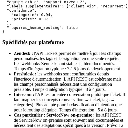
  "equipe_cible": "support_niveau_2",

  "labels_supplementaires": ["client_vip", "recurrent"]
  "confidence": {

    "categorie": 0.94,

    "priorite": 0.87

  },

  "requires_human_routing": false

}
Spécificités par plateforme
Zendesk :
l'API Tickets permet de mettre à jour les champs
personnalisés, les tags et l'assignation en une seule requête.
Les webhooks Zendesk sont stables et bien documentés.
Temps d'intégration typique : 3 à 5 jours de développement.
Freshdesk :
les webhooks sont configurables depuis
l'interface d'automatisation. L'API REST est cohérente mais
les champs personnalisés nécessitent une configuration
préalable. Temps d'intégration typique : 3 à 4 jours.
Intercom :
l'API est orientée conversation plutôt que ticket. Il
faut mapper les concepts (conversation → ticket, tags →
catégories). Plus adapté pour la classification d'intention que
pour le routing d'équipe. Temps d'intégration : 5 à 8 jours.
Cas particulier : ServiceNow on-premise :
les API REST
de ServiceNow on-premise sont souvent mal documentées et
nécessitent des adaptations spécifiques à la version. Prévoir 2