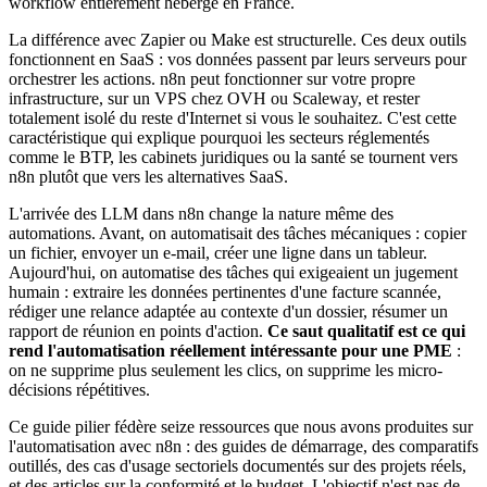
workflow entièrement hébergé en France.
La différence avec Zapier ou Make est structurelle. Ces deux outils
fonctionnent en SaaS : vos données passent par leurs serveurs pour
orchestrer les actions. n8n peut fonctionner sur votre propre
infrastructure, sur un VPS chez OVH ou Scaleway, et rester
totalement isolé du reste d'Internet si vous le souhaitez. C'est cette
caractéristique qui explique pourquoi les secteurs réglementés
comme le BTP, les cabinets juridiques ou la santé se tournent vers
n8n plutôt que vers les alternatives SaaS.
L'arrivée des LLM dans n8n change la nature même des
automations. Avant, on automatisait des tâches mécaniques : copier
un fichier, envoyer un e-mail, créer une ligne dans un tableur.
Aujourd'hui, on automatise des tâches qui exigeaient un jugement
humain : extraire les données pertinentes d'une facture scannée,
rédiger une relance adaptée au contexte d'un dossier, résumer un
rapport de réunion en points d'action.
Ce saut qualitatif est ce qui
rend l'automatisation réellement intéressante pour une PME
:
on ne supprime plus seulement les clics, on supprime les micro-
décisions répétitives.
Ce guide pilier fédère seize ressources que nous avons produites sur
l'automatisation avec n8n : des guides de démarrage, des comparatifs
outillés, des cas d'usage sectoriels documentés sur des projets réels,
et des articles sur la conformité et le budget. L'objectif n'est pas de