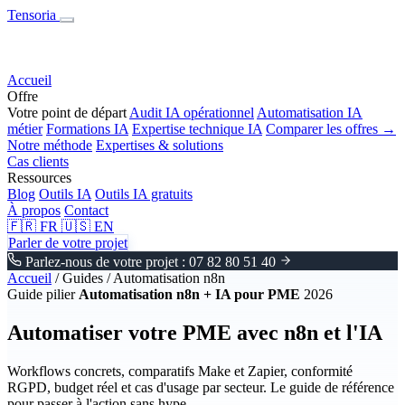
Tensoria
Accueil
Offre
Votre point de départ
Audit IA opérationnel
Automatisation IA
métier
Formations IA
Expertise technique IA
Comparer les offres →
Notre méthode
Expertises & solutions
Cas clients
Ressources
Blog
Outils IA
Outils IA gratuits
À propos
Contact
🇫🇷
FR
🇺🇸
EN
Parler de votre projet
Parlez-nous de votre projet : 07 82 80 51 40
Accueil
/
Guides
/
Automatisation n8n
Guide pilier
Automatisation n8n + IA pour PME
2026
Automatiser votre PME avec n8n et l'IA
Workflows concrets, comparatifs Make et Zapier, conformité
RGPD, budget réel et cas d'usage par secteur. Le guide de référence
pour passer à l'action sans hype.