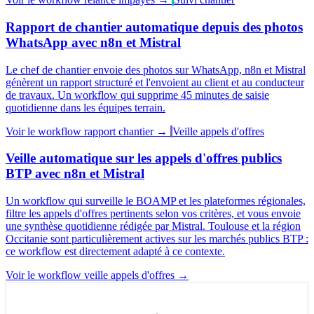
Rapport de chantier automatique depuis des photos
WhatsApp avec n8n et Mistral
Le chef de chantier envoie des photos sur WhatsApp, n8n et Mistral
génèrent un rapport structuré et l'envoient au client et au conducteur
de travaux. Un workflow qui supprime 45 minutes de saisie
quotidienne dans les équipes terrain.
Voir le workflow rapport chantier →
Veille appels d'offres
Veille automatique sur les appels d'offres publics
BTP avec n8n et Mistral
Un workflow qui surveille le BOAMP et les plateformes régionales,
filtre les appels d'offres pertinents selon vos critères, et vous envoie
une synthèse quotidienne rédigée par Mistral. Toulouse et la région
Occitanie sont particulièrement actives sur les marchés publics BTP :
ce workflow est directement adapté à ce contexte.
Voir le workflow veille appels d'offres →