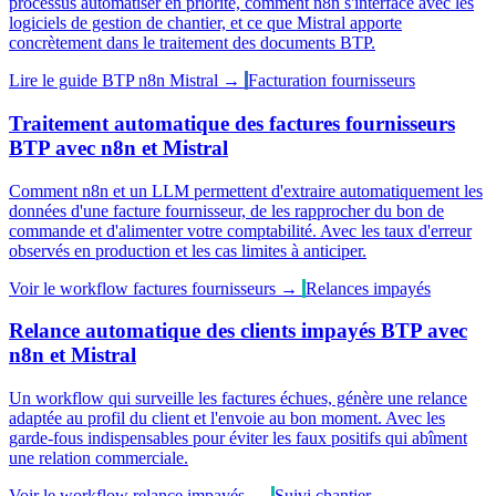
processus automatiser en priorité, comment n8n s'interface avec les
logiciels de gestion de chantier, et ce que Mistral apporte
concrètement dans le traitement des documents BTP.
Lire le guide BTP n8n Mistral →
Facturation fournisseurs
Traitement automatique des factures fournisseurs
BTP avec n8n et Mistral
Comment n8n et un LLM permettent d'extraire automatiquement les
données d'une facture fournisseur, de les rapprocher du bon de
commande et d'alimenter votre comptabilité. Avec les taux d'erreur
observés en production et les cas limites à anticiper.
Voir le workflow factures fournisseurs →
Relances impayés
Relance automatique des clients impayés BTP avec
n8n et Mistral
Un workflow qui surveille les factures échues, génère une relance
adaptée au profil du client et l'envoie au bon moment. Avec les
garde-fous indispensables pour éviter les faux positifs qui abîment
une relation commerciale.
Voir le workflow relance impayés →
Suivi chantier