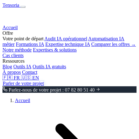
Tensoria
Accueil
Offre
Votre point de départ
Audit IA opérationnel
Automatisation IA
métier
Formations IA
Expertise technique IA
Comparer les offres →
Notre méthode
Expertises & solutions
Cas clients
Ressources
Blog
Outils IA
Outils IA gratuits
À propos
Contact
🇫🇷
FR
🇺🇸
EN
Parler de votre projet
Parlez-nous de votre projet : 07 82 80 51 40
Accueil