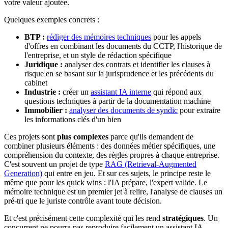
votre valeur ajoutée.
Quelques exemples concrets :
BTP :
rédiger des mémoires techniques
pour les appels
d'offres en combinant les documents du CCTP, l'historique de
l'entreprise, et un style de rédaction spécifique
Juridique :
analyser des contrats et identifier les clauses à
risque en se basant sur la jurisprudence et les précédents du
cabinet
Industrie :
créer un
assistant IA interne
qui répond aux
questions techniques à partir de la documentation machine
Immobilier :
analyser des documents de syndic
pour extraire
les informations clés d'un bien
Ces projets sont
plus complexes
parce qu'ils demandent de
combiner plusieurs éléments : des données métier spécifiques, une
compréhension du contexte, des règles propres à chaque entreprise.
C'est souvent un projet de type
RAG (Retrieval-Augmented
Generation)
qui entre en jeu. Et sur ces sujets, le principe reste le
même que pour les quick wins : l'IA prépare, l'expert valide. Le
mémoire technique est un premier jet à relire, l'analyse de clauses un
pré-tri que le juriste contrôle avant toute décision.
Et c'est précisément cette complexité qui les rend
stratégiques
. Un
concurrent ne pourra pas reproduire facilement un assistant IA