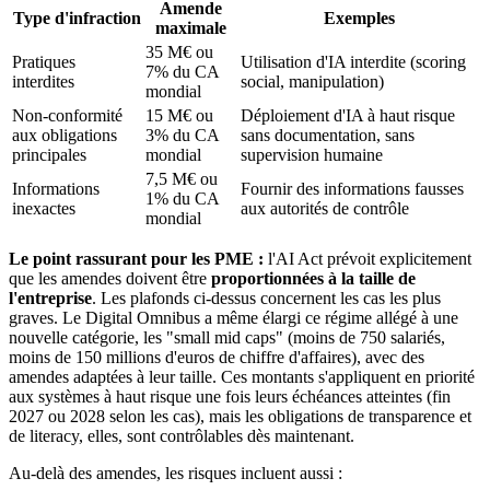
Amende
Type d'infraction
Exemples
maximale
35 M€ ou
Pratiques
Utilisation d'IA interdite (scoring
7% du CA
interdites
social, manipulation)
mondial
Non-conformité
15 M€ ou
Déploiement d'IA à haut risque
aux obligations
3% du CA
sans documentation, sans
principales
mondial
supervision humaine
7,5 M€ ou
Informations
Fournir des informations fausses
1% du CA
inexactes
aux autorités de contrôle
mondial
Le point rassurant pour les PME :
l'AI Act prévoit explicitement
que les amendes doivent être
proportionnées à la taille de
l'entreprise
. Les plafonds ci-dessus concernent les cas les plus
graves. Le Digital Omnibus a même élargi ce régime allégé à une
nouvelle catégorie, les "small mid caps" (moins de 750 salariés,
moins de 150 millions d'euros de chiffre d'affaires), avec des
amendes adaptées à leur taille. Ces montants s'appliquent en priorité
aux systèmes à haut risque une fois leurs échéances atteintes (fin
2027 ou 2028 selon les cas), mais les obligations de transparence et
de literacy, elles, sont contrôlables dès maintenant.
Au-delà des amendes, les risques incluent aussi :