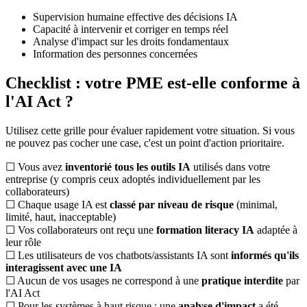
Supervision humaine effective des décisions IA
Capacité à intervenir et corriger en temps réel
Analyse d'impact sur les droits fondamentaux
Information des personnes concernées
Checklist : votre PME est-elle conforme à
l'AI Act ?
Utilisez cette grille pour évaluer rapidement votre situation. Si vous
ne pouvez pas cocher une case, c'est un point d'action prioritaire.
☐
Vous avez
inventorié tous les outils IA
utilisés dans votre
entreprise (y compris ceux adoptés individuellement par les
collaborateurs)
☐
Chaque usage IA est
classé par niveau de risque
(minimal,
limité, haut, inacceptable)
☐
Vos collaborateurs ont reçu une
formation literacy IA
adaptée à
leur rôle
☐
Les utilisateurs de vos chatbots/assistants IA sont
informés qu'ils
interagissent avec une IA
☐
Aucun de vos usages ne correspond à une
pratique interdite
par
l'AI Act
☐
Pour les systèmes à haut risque : une
analyse d'impact
a été