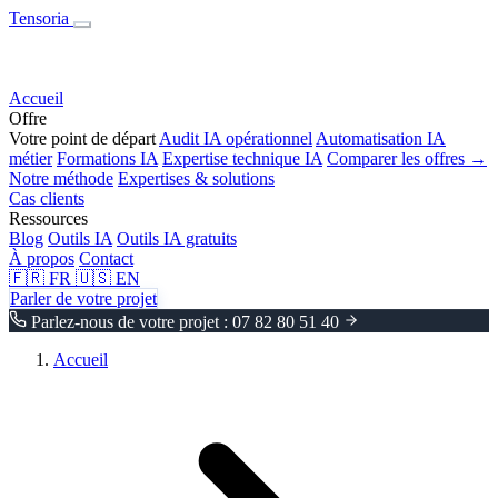
Tensoria
Accueil
Offre
Votre point de départ
Audit IA opérationnel
Automatisation IA
métier
Formations IA
Expertise technique IA
Comparer les offres →
Notre méthode
Expertises & solutions
Cas clients
Ressources
Blog
Outils IA
Outils IA gratuits
À propos
Contact
🇫🇷
FR
🇺🇸
EN
Parler de votre projet
Parlez-nous de votre projet : 07 82 80 51 40
Accueil