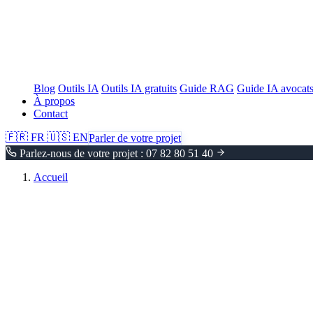
Blog
Outils IA
Outils IA gratuits
Guide RAG
Guide IA avocat
À propos
Contact
🇫🇷
FR
🇺🇸
EN
Parler de votre projet
Parlez-nous de votre projet : 07 82 80 51 40
Accueil