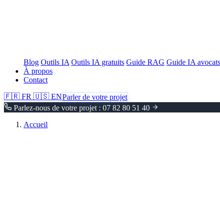
Blog
Outils IA
Outils IA gratuits
Guide RAG
Guide IA avocat
À propos
Contact
🇫🇷
FR
🇺🇸
EN
Parler de votre projet
Parlez-nous de votre projet : 07 82 80 51 40
Accueil