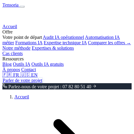
Tensoria
Accueil
Offre
Votre point de départ
Audit IA opérationnel
Automatisation IA
métier
Formations IA
Expertise technique IA
Comparer les offres →
Notre méthode
Expertises & solutions
Cas clients
Ressources
Blog
Outils IA
Outils IA gratuits
À propos
Contact
🇫🇷
FR
🇺🇸
EN
Parler de votre projet
Parlez-nous de votre projet : 07 82 80 51 40
Accueil