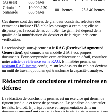
(Assises)
000 pages
Criminalité
10 000 à 30
100+ heures
25 à 40 heures
organisée
000 pages
Ces durées sont des ordres de grandeur constatés, relecture des
extractions incluse : l'IA cible les passages à examiner, elle ne
dispense pas l'avocat de les contrôler. Le gain réel dépend de la
qualité de la numérisation du dossier et de la rigueur de cette
vérification.
La technologie sous-jacente est le
RAG (Retrieval-Augmented
Generation)
, qui connecte un modèle d'IA à vos propres
documents. Pour comprendre cette architecture en détail, consultez
notre
article de référence sur le RAG
. En matière pénale, un
assistant RAG interne
configuré sur les dossiers du cabinet devient
un outil de travail quotidien qui transforme la capacité d'analyse.
Rédaction de conclusions et mémoires en
défense
La rédaction de conclusions pénales est un exercice qui demande
rigueur juridique et force de persuasion. Le pénaliste doit articuler
les faits, le droit, la jurisprudence et l'argumentation dans un
document structuré qui servira de base à la plaidoirie et restera dans