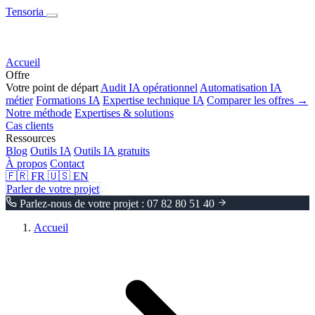
Tensoria
Accueil
Offre
Votre point de départ
Audit IA opérationnel
Automatisation IA
métier
Formations IA
Expertise technique IA
Comparer les offres →
Notre méthode
Expertises & solutions
Cas clients
Ressources
Blog
Outils IA
Outils IA gratuits
À propos
Contact
🇫🇷
FR
🇺🇸
EN
Parler de votre projet
Parlez-nous de votre projet : 07 82 80 51 40
Accueil