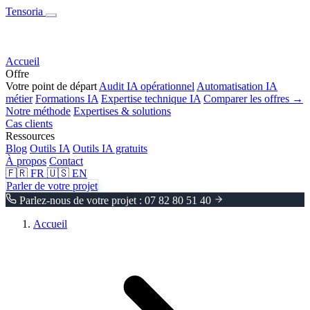
Tensoria
Accueil
Offre
Votre point de départ
Audit IA opérationnel
Automatisation IA
métier
Formations IA
Expertise technique IA
Comparer les offres →
Notre méthode
Expertises & solutions
Cas clients
Ressources
Blog
Outils IA
Outils IA gratuits
À propos
Contact
🇫🇷
FR
🇺🇸
EN
Parler de votre projet
Parlez-nous de votre projet : 07 82 80 51 40
Accueil