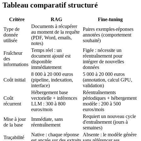
Tableau comparatif structuré
Critère
RAG
Fine-tuning
Documents à récupérer
Type de
Paires exemples-réponses
au moment de la requête
donnée
annotées (comportement
(PDF, Word, emails,
utilisée
souhaité)
notes)
Temps réel : un
Figée : nécessite un
Fraîcheur
document ajouté est
réentraînement pour
des
disponible
intégrer de nouvelles
informations
immédiatement
données
8 000 à 20 000 euros
5 000 à 20 000 euros
Coût initial
(pipeline, indexation,
(annotation, calcul GPU,
interface)
validation)
Hébergement base
Réentraînements
Coût
vectorielle + inférences
périodiques + hébergement
récurrent
LLM : 300 à 800
modèle : 200 à 500
euros/mois
euros/mois
Requiert un nouveau cycle
Mise à jour
Immédiate, sans
d'entraînement (jours à
de la base
réentraînement
semaines)
Native : chaque réponse
Absente : le modèle génère
Traçabilité
est ancrée sur des extraits
sans référencer ses