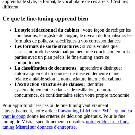
apprendra le style, le format, le vocabulaire de ces arrêts. C'est très
différent.
Ce que le fine-tuning apprend bien
Le style rédactionnel du cabinet
: votre façon de rédiger les
conclusions, le registre de langue, le niveau de formalisme, les
formules de politesse spécifiques à vos correspondances
Les formats de sortie structurés
: si vous voulez que
l'assistant produise systématiquement une conclusion en trois
parties avec un plan précis, le fine-tuning ancre ce
comportement
La classification de documents
: apprendre à distinguer
automatiquement un courrier de mise en demeure d'une
relance amiable selon la nomenclature interne du cabinet
L'extraction structurée de clauses
: identifier
systématiquement les clauses de résiliation, de non-
concurrence, de confidentialité selon votre propre taxonomie
Pour approfondir les cas où le fine-tuning vaut vraiment
l'investissement, notre article
fine-tuning LLM pour PME : quand ça
vaut le coup
donne les critères de décision généraux. Pour le fine-
tuning de Mistral spécifiquement, consultez
notre guide sur le fine-
tuning Mistral sur données d'entreprise
.