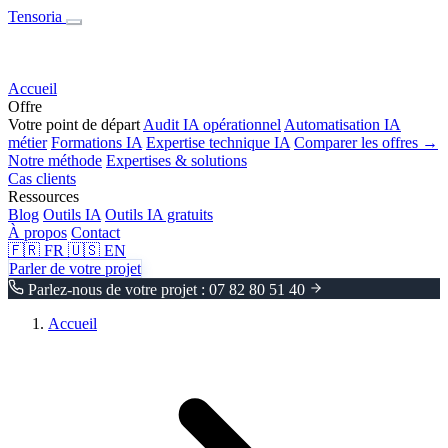
Tensoria
Accueil
Offre
Votre point de départ
Audit IA opérationnel
Automatisation IA
métier
Formations IA
Expertise technique IA
Comparer les offres →
Notre méthode
Expertises & solutions
Cas clients
Ressources
Blog
Outils IA
Outils IA gratuits
À propos
Contact
🇫🇷
FR
🇺🇸
EN
Parler de votre projet
Parlez-nous de votre projet : 07 82 80 51 40
Accueil