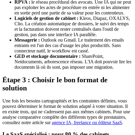
RPVA :
le réseau procédural des avocats. Une IA qui ne peut
pas exploiter les actes de procédure en entrée ni les alimenter
en sortie perd une partie de sa valeur pour les contentieux.
Logiciels de gestion de cabinet :
Kleos, Diapaz, OXALYS,
Clio. La création automatique de dossiers, le suivi des temps
et la facturation doivent rester centralisés dans l'outil de
gestion, pas dans une interface IA parallèle.
Messagerie :
Outlook ou Gmail. Le traitement des emails
entrants est l'un des cas d'usage les plus productifs. Sans
connecteur natif, le workflow est cassé.
GED et stockage documentaire :
SharePoint,
Netdocuments, arborescence réseau. L'IA doit pouvoir lire les
documents là où ils sont, pas imposer une migration.
Étape 3 : Choisir le bon format de
solution
Une fois les besoins cartographiés et les contraintes définies, vous
pouvez déterminer le format de solution adapté à votre situation. Il
en existe trois, qui ne s'adressent pas aux mêmes cabinets. Pour une
analyse comparative complète des différents types de prestataires,
consultez notre article sur
agence IA, freelance ou éditeur SaaS
.
Le SaaS spécialisé : pour 80 % des cabinets