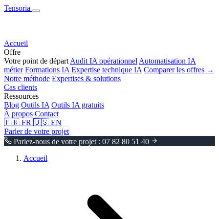
Tensoria
Accueil
Offre
Votre point de départ
Audit IA opérationnel
Automatisation IA
métier
Formations IA
Expertise technique IA
Comparer les offres →
Notre méthode
Expertises & solutions
Cas clients
Ressources
Blog
Outils IA
Outils IA gratuits
À propos
Contact
🇫🇷
FR
🇺🇸
EN
Parler de votre projet
Parlez-nous de votre projet : 07 82 80 51 40
Accueil