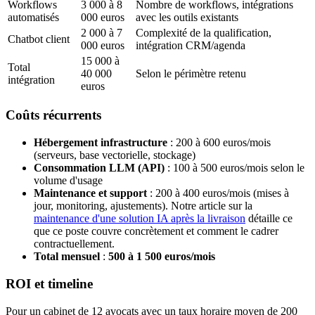
Workflows
3 000 à 8
Nombre de workflows, intégrations
automatisés
000 euros
avec les outils existants
2 000 à 7
Complexité de la qualification,
Chatbot client
000 euros
intégration CRM/agenda
15 000 à
Total
40 000
Selon le périmètre retenu
intégration
euros
Coûts récurrents
Hébergement infrastructure
: 200 à 600 euros/mois
(serveurs, base vectorielle, stockage)
Consommation LLM (API)
: 100 à 500 euros/mois selon le
volume d'usage
Maintenance et support
: 200 à 400 euros/mois (mises à
jour, monitoring, ajustements). Notre article sur la
maintenance d'une solution IA après la livraison
détaille ce
que ce poste couvre concrètement et comment le cadrer
contractuellement.
Total mensuel
:
500 à 1 500 euros/mois
ROI et timeline
Pour un cabinet de 12 avocats avec un taux horaire moyen de 200