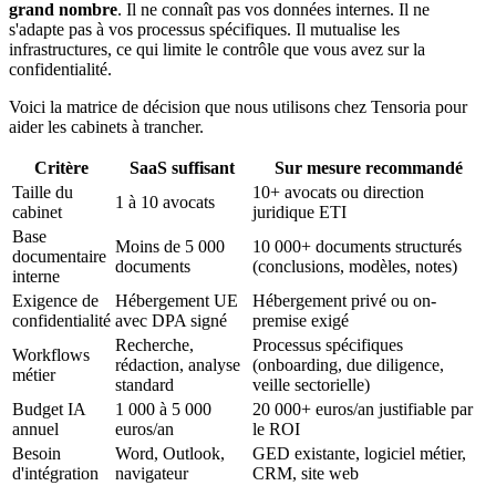
grand nombre
. Il ne connaît pas vos données internes. Il ne
s'adapte pas à vos processus spécifiques. Il mutualise les
infrastructures, ce qui limite le contrôle que vous avez sur la
confidentialité.
Voici la matrice de décision que nous utilisons chez Tensoria pour
aider les cabinets à trancher.
Critère
SaaS suffisant
Sur mesure recommandé
Taille du
10+ avocats ou direction
1 à 10 avocats
cabinet
juridique ETI
Base
Moins de 5 000
10 000+ documents structurés
documentaire
documents
(conclusions, modèles, notes)
interne
Exigence de
Hébergement UE
Hébergement privé ou on-
confidentialité
avec DPA signé
premise exigé
Recherche,
Processus spécifiques
Workflows
rédaction, analyse
(onboarding, due diligence,
métier
standard
veille sectorielle)
Budget IA
1 000 à 5 000
20 000+ euros/an justifiable par
annuel
euros/an
le ROI
Besoin
Word, Outlook,
GED existante, logiciel métier,
d'intégration
navigateur
CRM, site web