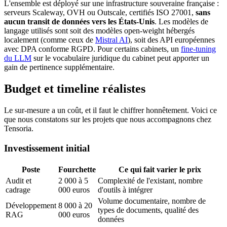
L'ensemble est déployé sur une infrastructure souveraine française :
serveurs Scaleway, OVH ou Outscale, certifiés ISO 27001,
sans
aucun transit de données vers les États-Unis
. Les modèles de
langage utilisés sont soit des modèles open-weight hébergés
localement (comme ceux de
Mistral AI
), soit des API européennes
avec DPA conforme RGPD. Pour certains cabinets, un
fine-tuning
du LLM
sur le vocabulaire juridique du cabinet peut apporter un
gain de pertinence supplémentaire.
Budget et timeline réalistes
Le sur-mesure a un coût, et il faut le chiffrer honnêtement. Voici ce
que nous constatons sur les projets que nous accompagnons chez
Tensoria.
Investissement initial
Poste
Fourchette
Ce qui fait varier le prix
Audit et
2 000 à 5
Complexité de l'existant, nombre
cadrage
000 euros
d'outils à intégrer
Volume documentaire, nombre de
Développement
8 000 à 20
types de documents, qualité des
RAG
000 euros
données