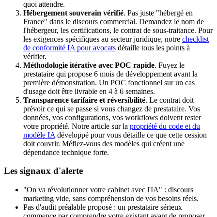
quoi attendre.
Hébergement souverain vérifié
. Pas juste "hébergé en
France" dans le discours commercial. Demandez le nom de
l'hébergeur, les certifications, le contrat de sous-traitance. Pour
les exigences spécifiques au secteur juridique, notre
checklist
de conformité IA pour avocats
détaille tous les points à
vérifier.
Méthodologie itérative avec POC rapide
. Fuyez le
prestataire qui propose 6 mois de développement avant la
première démonstration. Un POC fonctionnel sur un cas
d'usage doit être livrable en 4 à 6 semaines.
Transparence tarifaire et réversibilité
. Le contrat doit
prévoir ce qui se passe si vous changez de prestataire. Vos
données, vos configurations, vos workflows doivent rester
votre propriété. Notre article sur la
propriété du code et du
modèle IA
développé pour vous détaille ce que cette cession
doit couvrir. Méfiez-vous des modèles qui créent une
dépendance technique forte.
Les signaux d'alerte
"On va révolutionner votre cabinet avec l'IA" : discours
marketing vide, sans compréhension de vos besoins réels.
Pas d'audit préalable proposé : un prestataire sérieux
commence par comprendre votre existant avant de proposer