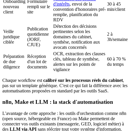
Onboarding
Formulaire
d'intérêts
, envoi de la
30 à 45
nouveau
rempli sur le
convention d'honoraires pré-
min/client
client
site
remplie, planification du
RDV
Détection des décisions
Publication
Veille
pertinentes selon les
quotidienne
2 à
juridique
domaines du cabinet,
(JORF,
3h/semaine
ciblée
synthèse, notification aux
CJUE)
avocats concernés
OCR, extraction des clauses
Préparation
Réception
clés, tableau de synthèse,
60 à 70 %
de due
d'un lot de
alertes sur les points de
du temps
diligence
documents
vigilance
Chaque workflow est
calibré sur les processus réels du cabinet
,
pas sur un template générique. C'est ce qui fait la différence avec les
automatisations proposées en standard par les outils SaaS.
n8n, Make et LLM : la stack d'automatisation
L'avantage de cette approche : les outils d'orchestration comme n8n
(open source, hébergeable en France) ou Make permettent de
connecter vos outils existants (messagerie, GED, logiciel métier) à
des
LLM via API
sans réécrire tout votre système d'information.