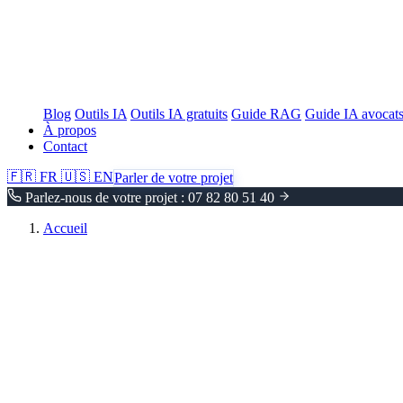
Blog
Outils IA
Outils IA gratuits
Guide RAG
Guide IA avocat
À propos
Contact
🇫🇷
FR
🇺🇸
EN
Parler de votre projet
Parlez-nous de votre projet : 07 82 80 51 40
Accueil