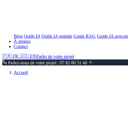
Blog
Outils IA
Outils IA gratuits
Guide RAG
Guide IA avocat
À propos
Contact
🇫🇷
FR
🇺🇸
EN
Parler de votre projet
Parlez-nous de votre projet : 07 82 80 51 40
Accueil