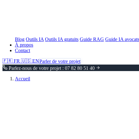
Blog
Outils IA
Outils IA gratuits
Guide RAG
Guide IA avocat
À propos
Contact
🇫🇷
FR
🇺🇸
EN
Parler de votre projet
Parlez-nous de votre projet : 07 82 80 51 40
Accueil