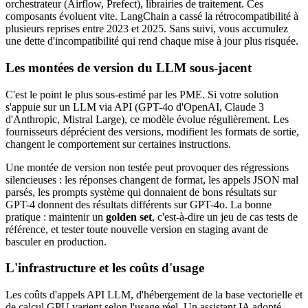
orchestrateur (Airflow, Prefect), librairies de traitement. Ces
composants évoluent vite. LangChain a cassé la rétrocompatibilité à
plusieurs reprises entre 2023 et 2025. Sans suivi, vous accumulez
une dette d'incompatibilité qui rend chaque mise à jour plus risquée.
Les montées de version du LLM sous-jacent
C'est le point le plus sous-estimé par les PME. Si votre solution
s'appuie sur un LLM via API (GPT-4o d'OpenAI, Claude 3
d'Anthropic, Mistral Large), ce modèle évolue régulièrement. Les
fournisseurs déprécient des versions, modifient les formats de sortie,
changent le comportement sur certaines instructions.
Une montée de version non testée peut provoquer des régressions
silencieuses : les réponses changent de format, les appels JSON mal
parsés, les prompts système qui donnaient de bons résultats sur
GPT-4 donnent des résultats différents sur GPT-4o. La bonne
pratique : maintenir un
golden set
, c'est-à-dire un jeu de cas tests de
référence, et tester toute nouvelle version en staging avant de
basculer en production.
L'infrastructure et les coûts d'usage
Les coûts d'appels API LLM, d'hébergement de la base vectorielle et
de calcul GPU varient selon l'usage réel. Un assistant IA adopté