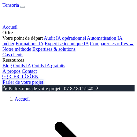
Tensoria
Accueil
Offre
Votre point de départ
Audit IA opérationnel
Automatisation IA
métier
Formations IA
Expertise technique IA
Comparer les offres →
Notre méthode
Expertises & solutions
Cas clients
Ressources
Blog
Outils IA
Outils IA gratuits
À propos
Contact
🇫🇷
FR
🇺🇸
EN
Parler de votre projet
Parlez-nous de votre projet : 07 82 80 51 40
Accueil