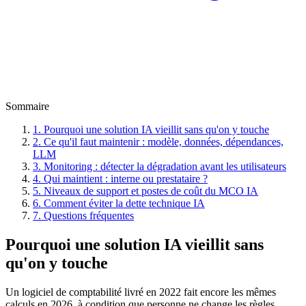
Sommaire
1. Pourquoi une solution IA vieillit sans qu'on y touche
2. Ce qu'il faut maintenir : modèle, données, dépendances,
LLM
3. Monitoring : détecter la dégradation avant les utilisateurs
4. Qui maintient : interne ou prestataire ?
5. Niveaux de support et postes de coût du MCO IA
6. Comment éviter la dette technique IA
7. Questions fréquentes
Pourquoi une solution IA vieillit sans
qu'on y touche
Un logiciel de comptabilité livré en 2022 fait encore les mêmes
calculs en 2026, à condition que personne ne change les règles