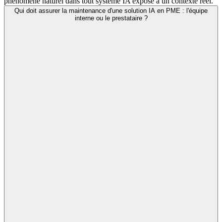
phénomène naturel dans tout système IA exposé à un contexte réel.
Qui doit assurer la maintenance d'une solution IA en PME : l'équipe
interne ou le prestataire ?