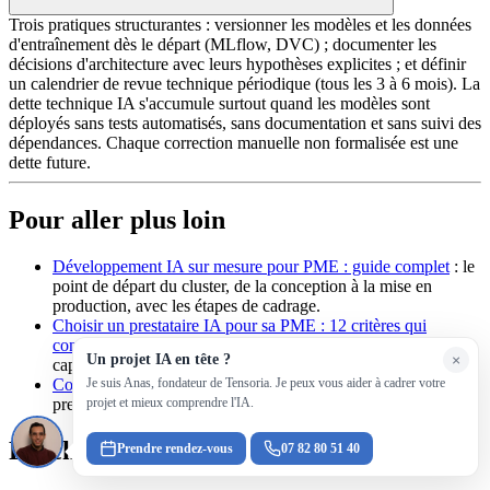
Trois pratiques structurantes : versionner les modèles et les données
d'entraînement dès le départ (MLflow, DVC) ; documenter les
décisions d'architecture avec leurs hypothèses explicites ; et définir
un calendrier de revue technique périodique (tous les 3 à 6 mois). La
dette technique IA s'accumule surtout quand les modèles sont
déployés sans tests automatisés, sans documentation et sans suivi des
dépendances. Chaque correction manuelle non formalisée est une
dette future.
Pour aller plus loin
Développement IA sur mesure pour PME : guide complet
: le
point de départ du cluster, de la conception à la mise en
production, avec les étapes de cadrage.
Choisir un prestataire IA pour sa PME : 12 critères qui
comptent vraiment
: comment évaluer un prestataire sur sa
Un projet IA en tête ?
×
capacité à assurer la maintenance, pas seulement à livrer.
Je suis Anas, fondateur de Tensoria. Je peux vous aider à cadrer votre
Coût d'un projet IA en PME
: les fourchettes par type de
projet et mieux comprendre l'IA.
prestation pour calibrer le budget initial et le MCO associé.
Prochaine étape
Prendre rendez-vous
07 82 80 51 40