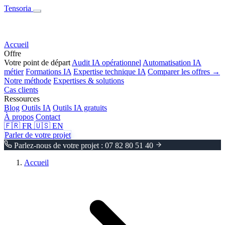
Tensoria
Accueil
Offre
Votre point de départ
Audit IA opérationnel
Automatisation IA
métier
Formations IA
Expertise technique IA
Comparer les offres →
Notre méthode
Expertises & solutions
Cas clients
Ressources
Blog
Outils IA
Outils IA gratuits
À propos
Contact
🇫🇷
FR
🇺🇸
EN
Parler de votre projet
Parlez-nous de votre projet : 07 82 80 51 40
Accueil