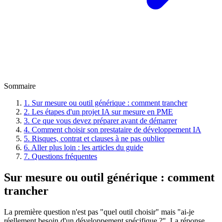
Sommaire
1. Sur mesure ou outil générique : comment trancher
2. Les étapes d'un projet IA sur mesure en PME
3. Ce que vous devez préparer avant de démarrer
4. Comment choisir son prestataire de développement IA
5. Risques, contrat et clauses à ne pas oublier
6. Aller plus loin : les articles du guide
7. Questions fréquentes
Sur mesure ou outil générique : comment
trancher
La première question n'est pas "quel outil choisir" mais "ai-je
réellement besoin d'un développement spécifique ?". La réponse