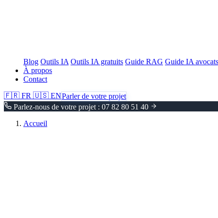
Blog
Outils IA
Outils IA gratuits
Guide RAG
Guide IA avocat
À propos
Contact
🇫🇷
FR
🇺🇸
EN
Parler de votre projet
Parlez-nous de votre projet : 07 82 80 51 40
Accueil