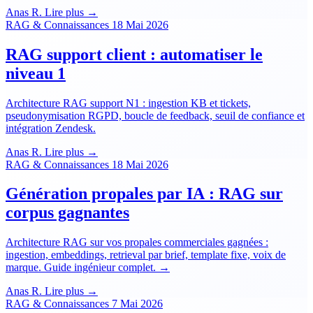
Anas R.
Lire plus →
RAG & Connaissances
18 Mai 2026
RAG support client : automatiser le
niveau 1
Architecture RAG support N1 : ingestion KB et tickets,
pseudonymisation RGPD, boucle de feedback, seuil de confiance et
intégration Zendesk.
Anas R.
Lire plus →
RAG & Connaissances
18 Mai 2026
Génération propales par IA : RAG sur
corpus gagnantes
Architecture RAG sur vos propales commerciales gagnées :
ingestion, embeddings, retrieval par brief, template fixe, voix de
marque. Guide ingénieur complet. →
Anas R.
Lire plus →
RAG & Connaissances
7 Mai 2026