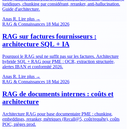
juridiques, chunking par considérant, reranker, anti-hallucination.
Guide d'architecture.
Anas R.
Lire plus →
RAG & Connaissances
18 Mai 2026
RAG sur factures fournisseurs :
architecture SQL + IA
Pourquoi le RAG seul ne suffit pas sur les factures. Architecture
hybride SQL + RAG pour PME : OCR, extraction structurée,
alertes IBAN et conformité 2026.
Anas R.
Lire plus →
RAG & Connaissances
18 Mai 2026
RAG de documents internes : coûts et
architecture
Architecture RAG pour base documentaire PME : chunking,
embeddings, reranker, métriques (Recall@5, coût/requête), coûts
POC, pièges prod.