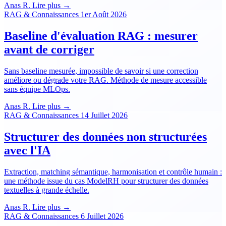
Anas R.
Lire plus →
RAG & Connaissances
1er Août 2026
Baseline d'évaluation RAG : mesurer
avant de corriger
Sans baseline mesurée, impossible de savoir si une correction
améliore ou dégrade votre RAG. Méthode de mesure accessible
sans équipe MLOps.
Anas R.
Lire plus →
RAG & Connaissances
14 Juillet 2026
Structurer des données non structurées
avec l'IA
Extraction, matching sémantique, harmonisation et contrôle humain :
une méthode issue du cas ModelRH pour structurer des données
textuelles à grande échelle.
Anas R.
Lire plus →
RAG & Connaissances
6 Juillet 2026