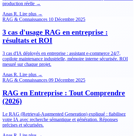
production réelle →
Anas R.
Lire plus →
RAG & Connaissances
10 Décembre 2025
3 cas d'usage RAG en entreprise :
résultats et ROI
3 cas d'IA déployés en entreprise : assistant e-commerce 24/7,
copilote maintenance industrielle, mémoire interne sécurisée. ROI
mesuré sur chaque projet.
Anas R.
Lire plus →
RAG & Connaissances
09 Décembre 2025
RAG en Entreprise : Tout Comprendre
(2026)
Le RAG (Retrieval-Augmented Generation) expliqué : fiabilisez
votre IA avec recherche sémantique et génération. Réponses
précises et sécurisées.
Anas R.
Lire plus →