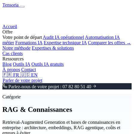
Tensoria
Accueil
Offre
Votre point de départ
Audit IA opérationnel
Automatisation IA
métier
Formations IA
Expertise technique IA
Comparer les offres →
Notre méthode
Expertises & solutions
Cas clients
Ressources
Blog
Outils IA
Outils IA gratuits
À propos
Contact
🇫🇷
FR
🇺🇸
EN
Parler de votre projet
Parlez-nous de votre projet : 07 82 80 51 40
Catégorie
RAG & Connaissances
Retrieval-Augmented Generation et bases de connaissances en
entreprise : architecture, embeddings, RAG agentique, coûts et
erreurs à éviter.