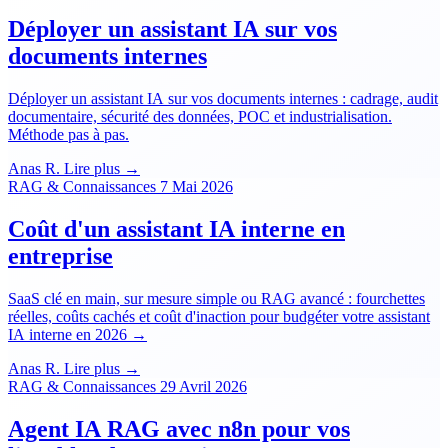
Déployer un assistant IA sur vos
documents internes
Déployer un assistant IA sur vos documents internes : cadrage, audit
documentaire, sécurité des données, POC et industrialisation.
Méthode pas à pas.
Anas R.
Lire plus →
RAG & Connaissances
7 Mai 2026
Coût d'un assistant IA interne en
entreprise
SaaS clé en main, sur mesure simple ou RAG avancé : fourchettes
réelles, coûts cachés et coût d'inaction pour budgéter votre assistant
IA interne en 2026 →
Anas R.
Lire plus →
RAG & Connaissances
29 Avril 2026
Agent IA RAG avec n8n pour vos