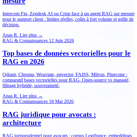
mesure
Intercom Fin, Zendesk AI ou Crisp face à un agent RAG sur mesure
pour le support client : limites réelles, coûts à fort volume et grille de
décision.
Anas R.
Lire plus →
RAG & Connaissances
12 Juin 2026
Top bases de données vectorielles pour le
RAG en 2026
Qdrant, Chroma, Weaviate, pgvector, FAISS, Milvus, Pinecone :
comparatif bases vectorielles pour RAG. Open-source vs managé,
filtrage hybride, souveraineté.
Anas R.
Lire plus →
RAG & Connaissances
18 Mai 2026
RAG juridique pour avocats :
architecture
RAG jurisprudentiel pour avocats : corpus Legifrance, embeddings