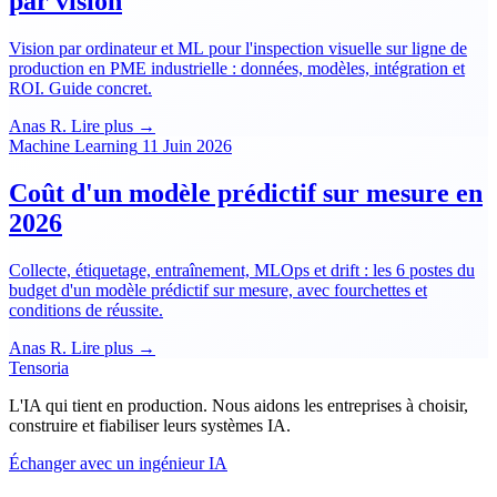
par vision
Vision par ordinateur et ML pour l'inspection visuelle sur ligne de
production en PME industrielle : données, modèles, intégration et
ROI. Guide concret.
Anas R.
Lire plus →
Machine Learning
11 Juin 2026
Coût d'un modèle prédictif sur mesure en
2026
Collecte, étiquetage, entraînement, MLOps et drift : les 6 postes du
budget d'un modèle prédictif sur mesure, avec fourchettes et
conditions de réussite.
Anas R.
Lire plus →
Tensoria
L'IA qui tient en production. Nous aidons les entreprises à choisir,
construire et fiabiliser leurs systèmes IA.
Échanger avec un ingénieur IA