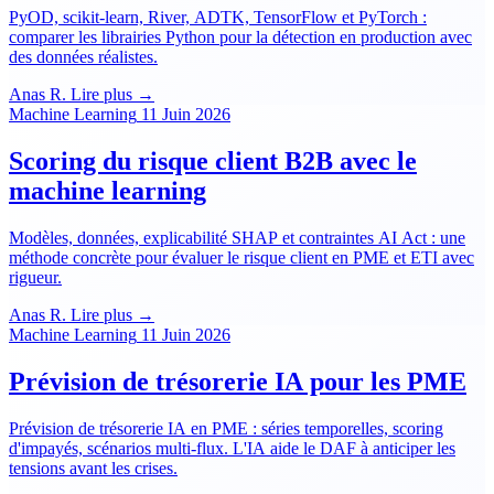
PyOD, scikit-learn, River, ADTK, TensorFlow et PyTorch :
comparer les librairies Python pour la détection en production avec
des données réalistes.
Anas R.
Lire plus →
Machine Learning
11 Juin 2026
Scoring du risque client B2B avec le
machine learning
Modèles, données, explicabilité SHAP et contraintes AI Act : une
méthode concrète pour évaluer le risque client en PME et ETI avec
rigueur.
Anas R.
Lire plus →
Machine Learning
11 Juin 2026
Prévision de trésorerie IA pour les PME
Prévision de trésorerie IA en PME : séries temporelles, scoring
d'impayés, scénarios multi-flux. L'IA aide le DAF à anticiper les
tensions avant les crises.