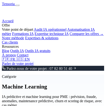
Tensoria
Accueil
Offre
Votre point de départ
Audit IA opérationnel
Automatisation IA
métier
Formations IA
Expertise technique IA
Comparer les offres →
Notre méthode
Expertises & solutions
Cas clients
Ressources
Blog
Outils IA
Outils IA gratuits
À propos
Contact
🇫🇷
FR
🇺🇸
EN
Parler de votre projet
Parlez-nous de votre projet : 07 82 80 51 40
Catégorie
Machine Learning
IA prédictive et machine learning pour PME : prévision, fraude,
anomalies, maintenance prédictive, churn et scoring de risque, avec
cas métier.