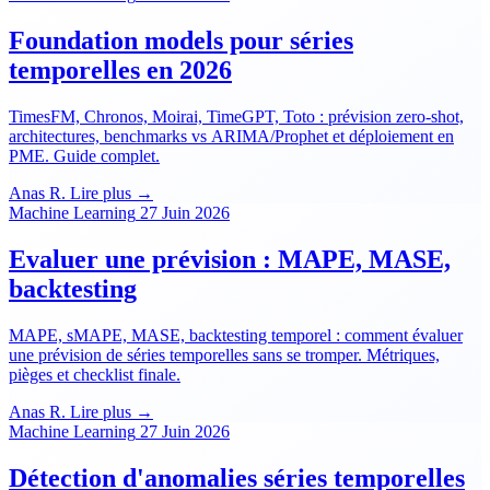
Foundation models pour séries
temporelles en 2026
TimesFM, Chronos, Moirai, TimeGPT, Toto : prévision zero-shot,
architectures, benchmarks vs ARIMA/Prophet et déploiement en
PME. Guide complet.
Anas R.
Lire plus →
Machine Learning
27 Juin 2026
Evaluer une prévision : MAPE, MASE,
backtesting
MAPE, sMAPE, MASE, backtesting temporel : comment évaluer
une prévision de séries temporelles sans se tromper. Métriques,
pièges et checklist finale.
Anas R.
Lire plus →
Machine Learning
27 Juin 2026
Détection d'anomalies séries temporelles