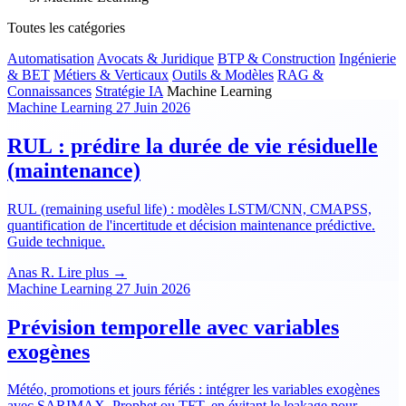
Toutes les catégories
Automatisation
Avocats & Juridique
BTP & Construction
Ingénierie
& BET
Métiers & Verticaux
Outils & Modèles
RAG &
Connaissances
Stratégie IA
Machine Learning
Machine Learning
27 Juin 2026
RUL : prédire la durée de vie résiduelle
(maintenance)
RUL (remaining useful life) : modèles LSTM/CNN, CMAPSS,
quantification de l'incertitude et décision maintenance prédictive.
Guide technique.
Anas R.
Lire plus →
Machine Learning
27 Juin 2026
Prévision temporelle avec variables
exogènes
Météo, promotions et jours fériés : intégrer les variables exogènes
avec SARIMAX, Prophet ou TFT, en évitant le leakage pour