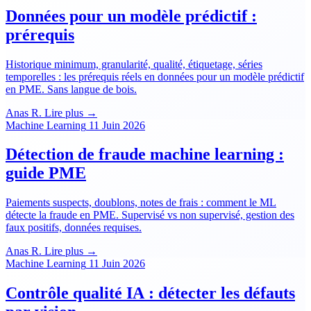
Données pour un modèle prédictif :
prérequis
Historique minimum, granularité, qualité, étiquetage, séries
temporelles : les prérequis réels en données pour un modèle prédictif
en PME. Sans langue de bois.
Anas R.
Lire plus →
Machine Learning
11 Juin 2026
Détection de fraude machine learning :
guide PME
Paiements suspects, doublons, notes de frais : comment le ML
détecte la fraude en PME. Supervisé vs non supervisé, gestion des
faux positifs, données requises.
Anas R.
Lire plus →
Machine Learning
11 Juin 2026
Contrôle qualité IA : détecter les défauts