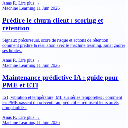
Anas R.
Lire plus →
Machine Learning
11 Juin 2026
Prédire le churn client : scoring et
rétention
Signaux précurseurs, score de risque et actions de rétention :
comment prédire la résiliation avec le machine learning, sans ignorer
ses limites.
Anas R.
Lire plus →
Machine Learning
11 Juin 2026
Maintenance prédictive IA : guide pour
PME et ETI
IoT, vibration et température, ML sur séries temporelles : comment
les PME passent du préventif au prédictif et réduisent leurs arrêts
non planifiés.
Anas R.
Lire plus →
Machine Learning
11 Juin 2026