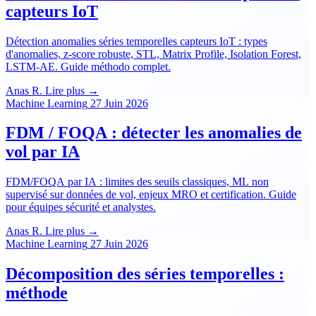
capteurs IoT
Détection anomalies séries temporelles capteurs IoT : types
d'anomalies, z-score robuste, STL, Matrix Profile, Isolation Forest,
LSTM-AE. Guide méthodo complet.
Anas R.
Lire plus →
Machine Learning
27 Juin 2026
FDM / FOQA : détecter les anomalies de
vol par IA
FDM/FOQA par IA : limites des seuils classiques, ML non
supervisé sur données de vol, enjeux MRO et certification. Guide
pour équipes sécurité et analystes.
Anas R.
Lire plus →
Machine Learning
27 Juin 2026
Décomposition des séries temporelles :
méthode