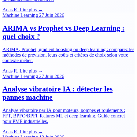
Anas R.
Lire plus →
Machine Learning
27 Juin 2026
ARIMA vs Prophet vs Deep Learning :
quel choix ?
ARIMA, Prophet, gradient boosting ou deep learning : comparez les
méthodes de prévision, leurs coûts et critères de choix selon votre
contexte métier.
Anas R.
Lire plus →
Machine Learning
27 Juin 2026
Analyse vibratoire IA : détecter les
pannes machine
Analyse vibratoire par IA pour moteurs, pompes et roulements :
FFT, BPFO/BPFI, features ML et deep learning. Guide concret
pour PME industrielles.
Anas R.
Lire plus →