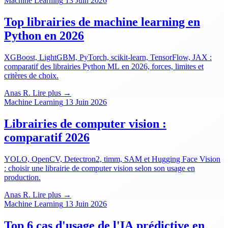
Machine Learning
13 Juin 2026
Top librairies de machine learning en
Python en 2026
XGBoost, LightGBM, PyTorch, scikit-learn, TensorFlow, JAX :
comparatif des librairies Python ML en 2026, forces, limites et
critères de choix.
Anas R.
Lire plus →
Machine Learning
13 Juin 2026
Librairies de computer vision :
comparatif 2026
YOLO, OpenCV, Detectron2, timm, SAM et Hugging Face Vision
: choisir une librairie de computer vision selon son usage en
production.
Anas R.
Lire plus →
Machine Learning
13 Juin 2026
Top 6 cas d'usage de l'IA prédictive en