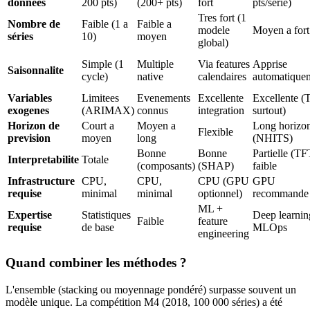
données
200 pts)
(200+ pts)
fort
pts/série)
Tres fort (1
Nombre de
Faible (1 a
Faible a
modele
Moyen a fort
séries
10)
moyen
global)
Simple (1
Multiple
Via features
Apprise
Saisonnalite
cycle)
native
calendaires
automatique
Variables
Limitees
Evenements
Excellente
Excellente 
exogenes
(ARIMAX)
connus
integration
surtout)
Horizon de
Court a
Moyen a
Long horizo
Flexible
prevision
moyen
long
(NHITS)
Bonne
Bonne
Partielle (TF
Interpretabilite
Totale
(composants)
(SHAP)
faible
Infrastructure
CPU,
CPU,
CPU (GPU
GPU
requise
minimal
minimal
optionnel)
recommande
ML +
Expertise
Statistiques
Deep learnin
Faible
feature
requise
de base
MLOps
engineering
Quand combiner les méthodes ?
L'ensemble (stacking ou moyennage pondéré) surpasse souvent un
modèle unique. La compétition M4 (2018, 100 000 séries) a été