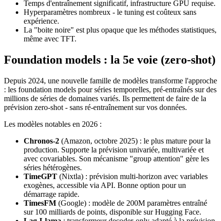
Temps d'entraînement significatif, infrastructure GPU requise.
Hyperparamètres nombreux - le tuning est coûteux sans
expérience.
La "boite noire" est plus opaque que les méthodes statistiques,
même avec TFT.
Foundation models : la 5e voie (zero-shot)
Depuis 2024, une nouvelle famille de modèles transforme l'approche
: les foundation models pour séries temporelles, pré-entraînés sur des
millions de séries de domaines variés. Ils permettent de faire de la
prévision zero-shot - sans ré-entraînement sur vos données.
Les modèles notables en 2026 :
Chronos-2
(Amazon, octobre 2025) : le plus mature pour la
production. Supporte la prévision univariée, multivariée et
avec covariables. Son mécanisme "group attention" gère les
séries hétérogènes.
TimeGPT
(Nixtla) : prévision multi-horizon avec variables
exogènes, accessible via API. Bonne option pour un
démarrage rapide.
TimesFM
(Google) : modèle de 200M paramètres entraîné
sur 100 milliards de points, disponible sur Hugging Face.
Lag-Llama
: transformeur decoder-only adapté à la prévision