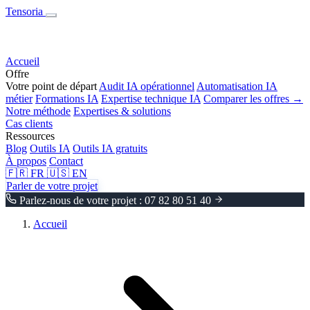
Tensoria
Accueil
Offre
Votre point de départ
Audit IA opérationnel
Automatisation IA
métier
Formations IA
Expertise technique IA
Comparer les offres →
Notre méthode
Expertises & solutions
Cas clients
Ressources
Blog
Outils IA
Outils IA gratuits
À propos
Contact
🇫🇷
FR
🇺🇸
EN
Parler de votre projet
Parlez-nous de votre projet : 07 82 80 51 40
Accueil