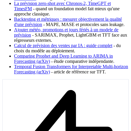
La prévision zero-shot avec Chronos-2, TimeGPT et
TimesFM
- quand un foundation model fait mieux qu'une
approche classique.
Backtesting et métriques : mesurer objectivement la qualité
d'une prévision
- MAPE, MASE et protocoles sans leakage.
Ajouter météo, promotions et jours fériés à un modele de
prévision
- SARIMAX, Prophet, LightGBM et TFT face aux
régresseurs externes.
Calcul de prévision des ventes par IA : guide complet
- du
choix du modèle au déploiement.
Comparing Prophet and Deep Learning to ARIMA in
Forecasting (arXiv)
- étude comparative indépendante.
Temporal Fusion Transformers for Interpretable Multi-horizon
Forecasting (arXiv)
- article de référence sur TFT.