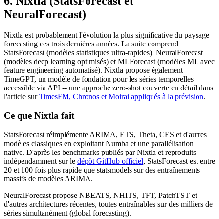
6. Nixtla (StatsForecast et
NeuralForecast)
Nixtla est probablement l'évolution la plus significative du paysage
forecasting ces trois dernières années. La suite comprend
StatsForecast (modèles statistiques ultra-rapides), NeuralForecast
(modèles deep learning optimisés) et MLForecast (modèles ML avec
feature engineering automatisé). Nixtla propose également
TimeGPT, un modèle de fondation pour les séries temporelles
accessible via API -- une approche zero-shot couverte en détail dans
l'article sur
TimesFM, Chronos et Moirai appliqués à la prévision
.
Ce que Nixtla fait
StatsForecast réimplémente ARIMA, ETS, Theta, CES et d'autres
modèles classiques en exploitant Numba et une parallélisation
native. D'après les benchmarks publiés par Nixtla et reproduits
indépendamment sur le
dépôt GitHub officiel
, StatsForecast est entre
20 et 100 fois plus rapide que statsmodels sur des entraînements
massifs de modèles ARIMA.
NeuralForecast propose NBEATS, NHITS, TFT, PatchTST et
d'autres architectures récentes, toutes entraînables sur des milliers de
séries simultanément (global forecasting).