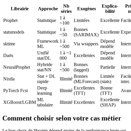
Nb
Explica-
Pri
Librairie
Approche
Exogènes
séries
bilité
m
1 à
Prophet
Statistique
Limitées
Excellente
Facil
~100
1 à
Bonnes
statsmodels
Statistique
Excellente
Exper
~50
(SARIMAX)
Framework
1 à
Dépend
sktime
Via wrappers
Inter
ML
~500
modèle
Unifié
1 à ~1
Dépend
Darts
Excellentes
Inter
stat/DL
000
modèle
Hybride
1 à
Bonnes
NeuralProphet
Partielle
Inter
stat/NN
~500
(lagged)
Stat + DL
Bonnes
Limitée
Facil
Nixtla
Illimité
rapide
(MLForecast)
(stats)
inter.
Deep
Excellentes
Bonne
PyTorch Fcst
Illimité
Avan
learning
(TFT)
(TFT)
ML
Excellente
XGBoost/LGBM
Illimité
Excellentes
Inter
tabulaire
(SHAP)
Comment choisir selon votre cas métier
Le bon choix de librairie dépend moins de la performance brute sur