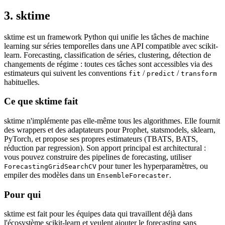
3. sktime
sktime est un framework Python qui unifie les tâches de machine
learning sur séries temporelles dans une API compatible avec scikit-
learn. Forecasting, classification de séries, clustering, détection de
changements de régime : toutes ces tâches sont accessibles via des
estimateurs qui suivent les conventions
/
/
fit
predict
transform
habituelles.
Ce que sktime fait
sktime n'implémente pas elle-même tous les algorithmes. Elle fournit
des wrappers et des adaptateurs pour Prophet, statsmodels, sklearn,
PyTorch, et propose ses propres estimateurs (TBATS, BATS,
réduction par regression). Son apport principal est architectural :
vous pouvez construire des pipelines de forecasting, utiliser
pour tuner les hyperparamètres, ou
ForecastingGridSearchCV
empiler des modèles dans un
.
EnsembleForecaster
Pour qui
sktime est fait pour les équipes data qui travaillent déjà dans
l'écosystème scikit-learn et veulent ajouter le forecasting sans