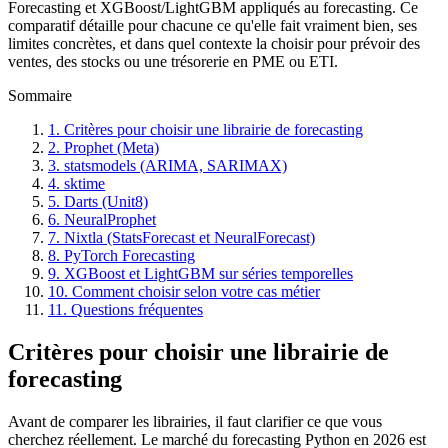
Forecasting et XGBoost/LightGBM appliqués au forecasting. Ce
comparatif détaille pour chacune ce qu'elle fait vraiment bien, ses
limites concrètes, et dans quel contexte la choisir pour prévoir des
ventes, des stocks ou une trésorerie en PME ou ETI.
Sommaire
1. Critères pour choisir une librairie de forecasting
2. Prophet (Meta)
3. statsmodels (ARIMA, SARIMAX)
4. sktime
5. Darts (Unit8)
6. NeuralProphet
7. Nixtla (StatsForecast et NeuralForecast)
8. PyTorch Forecasting
9. XGBoost et LightGBM sur séries temporelles
10. Comment choisir selon votre cas métier
11. Questions fréquentes
Critères pour choisir une librairie de
forecasting
Avant de comparer les librairies, il faut clarifier ce que vous
cherchez réellement. Le marché du forecasting Python en 2026 est