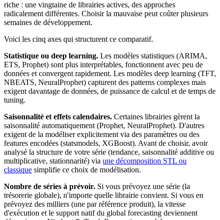
riche : une vingtaine de librairies actives, des approches
radicalement différentes. Choisir la mauvaise peut coûter plusieurs
semaines de développement.
Voici les cinq axes qui structurent ce comparatif.
Statistique ou deep learning.
Les modèles statistiques (ARIMA,
ETS, Prophet) sont plus interprétables, fonctionnent avec peu de
données et convergent rapidement. Les modèles deep learning (TFT,
NBEATS, NeuralProphet) capturent des patterns complexes mais
exigent davantage de données, de puissance de calcul et de temps de
tuning.
Saisonnalité et effets calendaires.
Certaines librairies gèrent la
saisonnalité automatiquement (Prophet, NeuralProphet). D'autres
exigent de la modéliser explicitement via des paramètres ou des
features encodées (statsmodels, XGBoost). Avant de choisir, avoir
analysé la structure de votre série (tendance, saisonnalité additive ou
multiplicative, stationnarité) via
une décomposition STL ou
classique
simplifie ce choix de modélisation.
Nombre de séries à prévoir.
Si vous prévoyez une série (la
trésorerie globale), n'importe quelle librairie convient. Si vous en
prévoyez des milliers (une par référence produit), la vitesse
d'exécution et le support natif du global forecasting deviennent