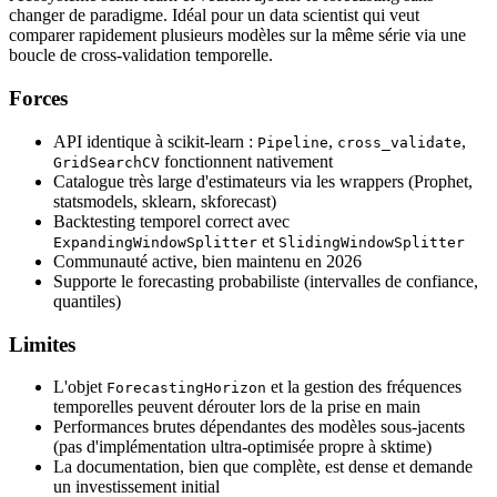
changer de paradigme. Idéal pour un data scientist qui veut
comparer rapidement plusieurs modèles sur la même série via une
boucle de cross-validation temporelle.
Forces
API identique à scikit-learn :
,
,
Pipeline
cross_validate
fonctionnent nativement
GridSearchCV
Catalogue très large d'estimateurs via les wrappers (Prophet,
statsmodels, sklearn, skforecast)
Backtesting temporel correct avec
et
ExpandingWindowSplitter
SlidingWindowSplitter
Communauté active, bien maintenu en 2026
Supporte le forecasting probabiliste (intervalles de confiance,
quantiles)
Limites
L'objet
et la gestion des fréquences
ForecastingHorizon
temporelles peuvent dérouter lors de la prise en main
Performances brutes dépendantes des modèles sous-jacents
(pas d'implémentation ultra-optimisée propre à sktime)
La documentation, bien que complète, est dense et demande
un investissement initial