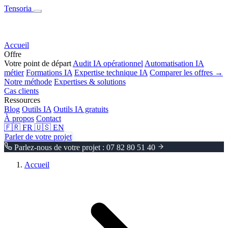
Tensoria
Accueil
Offre
Votre point de départ
Audit IA opérationnel
Automatisation IA
métier
Formations IA
Expertise technique IA
Comparer les offres →
Notre méthode
Expertises & solutions
Cas clients
Ressources
Blog
Outils IA
Outils IA gratuits
À propos
Contact
🇫🇷
FR
🇺🇸
EN
Parler de votre projet
Parlez-nous de votre projet : 07 82 80 51 40
Accueil