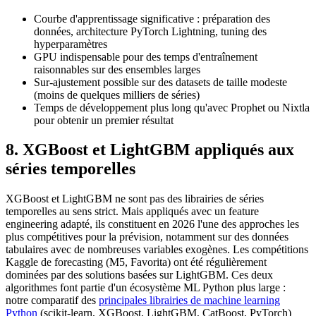
Courbe d'apprentissage significative : préparation des
données, architecture PyTorch Lightning, tuning des
hyperparamètres
GPU indispensable pour des temps d'entraînement
raisonnables sur des ensembles larges
Sur-ajustement possible sur des datasets de taille modeste
(moins de quelques milliers de séries)
Temps de développement plus long qu'avec Prophet ou Nixtla
pour obtenir un premier résultat
8. XGBoost et LightGBM appliqués aux
séries temporelles
XGBoost et LightGBM ne sont pas des librairies de séries
temporelles au sens strict. Mais appliqués avec un feature
engineering adapté, ils constituent en 2026 l'une des approches les
plus compétitives pour la prévision, notamment sur des données
tabulaires avec de nombreuses variables exogènes. Les compétitions
Kaggle de forecasting (M5, Favorita) ont été régulièrement
dominées par des solutions basées sur LightGBM. Ces deux
algorithmes font partie d'un écosystème ML Python plus large :
notre comparatif des
principales librairies de machine learning
Python
(scikit-learn, XGBoost, LightGBM, CatBoost, PyTorch)