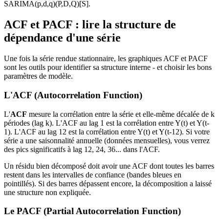
SARIMA(p,d,q)(P,D,Q)[S].
ACF et PACF : lire la structure de
dépendance d'une série
Une fois la série rendue stationnaire, les graphiques ACF et PACF
sont les outils pour identifier sa structure interne - et choisir les bons
paramètres de modèle.
L'ACF (Autocorrelation Function)
L'
ACF
mesure la corrélation entre la série et elle-même décalée de k
périodes (lag k). L'ACF au lag 1 est la corrélation entre Y(t) et Y(t-
1). L'ACF au lag 12 est la corrélation entre Y(t) et Y(t-12). Si votre
série a une saisonnalité annuelle (données mensuelles), vous verrez
des pics significatifs à lag 12, 24, 36... dans l'ACF.
Un résidu bien décomposé doit avoir une ACF dont toutes les barres
restent dans les intervalles de confiance (bandes bleues en
pointillés). Si des barres dépassent encore, la décomposition a laissé
une structure non expliquée.
Le PACF (Partial Autocorrelation Function)