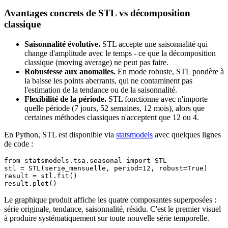
Avantages concrets de STL vs décomposition
classique
Saisonnalité évolutive.
STL accepte une saisonnalité qui
change d'amplitude avec le temps - ce que la décomposition
classique (moving average) ne peut pas faire.
Robustesse aux anomalies.
En mode robuste, STL pondère à
la baisse les points aberrants, qui ne contaminent pas
l'estimation de la tendance ou de la saisonnalité.
Flexibilité de la période.
STL fonctionne avec n'importe
quelle période (7 jours, 52 semaines, 12 mois), alors que
certaines méthodes classiques n'acceptent que 12 ou 4.
En Python, STL est disponible via
statsmodels
avec quelques lignes
de code :
from statsmodels.tsa.seasonal import STL

stl = STL(serie_mensuelle, period=12, robust=True)

result = stl.fit()

Le graphique produit affiche les quatre composantes superposées :
série originale, tendance, saisonnalité, résidu. C'est le premier visuel
à produire systématiquement sur toute nouvelle série temporelle.