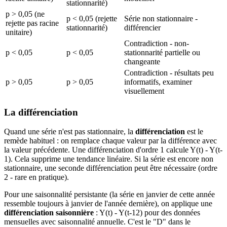
stationnarité)
p > 0,05 (ne
p < 0,05 (rejette
Série non stationnaire -
rejette pas racine
stationnarité)
différencier
unitaire)
Contradiction - non-
p < 0,05
p < 0,05
stationnarité partielle ou
changeante
Contradiction - résultats peu
p > 0,05
p > 0,05
informatifs, examiner
visuellement
La différenciation
Quand une série n'est pas stationnaire, la
différenciation
est le
remède habituel : on remplace chaque valeur par la différence avec
la valeur précédente. Une différenciation d'ordre 1 calcule Y(t) - Y(t-
1). Cela supprime une tendance linéaire. Si la série est encore non
stationnaire, une seconde différenciation peut être nécessaire (ordre
2 - rare en pratique).
Pour une saisonnalité persistante (la série en janvier de cette année
ressemble toujours à janvier de l'année dernière), on applique une
différenciation saisonnière
: Y(t) - Y(t-12) pour des données
mensuelles avec saisonnalité annuelle. C'est le "D" dans le