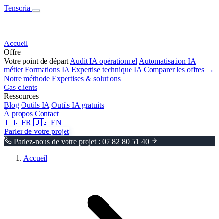
Tensoria
Accueil
Offre
Votre point de départ
Audit IA opérationnel
Automatisation IA
métier
Formations IA
Expertise technique IA
Comparer les offres →
Notre méthode
Expertises & solutions
Cas clients
Ressources
Blog
Outils IA
Outils IA gratuits
À propos
Contact
🇫🇷
FR
🇺🇸
EN
Parler de votre projet
Parlez-nous de votre projet : 07 82 80 51 40
Accueil