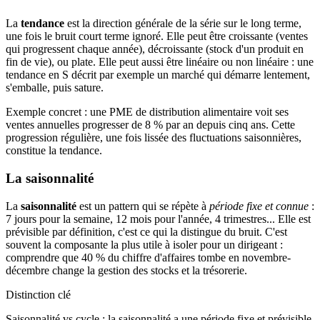
La
tendance
est la direction générale de la série sur le long terme,
une fois le bruit court terme ignoré. Elle peut être croissante (ventes
qui progressent chaque année), décroissante (stock d'un produit en
fin de vie), ou plate. Elle peut aussi être linéaire ou non linéaire : une
tendance en S décrit par exemple un marché qui démarre lentement,
s'emballe, puis sature.
Exemple concret : une PME de distribution alimentaire voit ses
ventes annuelles progresser de 8 % par an depuis cinq ans. Cette
progression régulière, une fois lissée des fluctuations saisonnières,
constitue la tendance.
La saisonnalité
La
saisonnalité
est un pattern qui se répète à
période fixe et connue
:
7 jours pour la semaine, 12 mois pour l'année, 4 trimestres... Elle est
prévisible par définition, c'est ce qui la distingue du bruit. C'est
souvent la composante la plus utile à isoler pour un dirigeant :
comprendre que 40 % du chiffre d'affaires tombe en novembre-
décembre change la gestion des stocks et la trésorerie.
Distinction clé
Saisonnalité vs cycle : la saisonnalité a une période fixe et prévisible