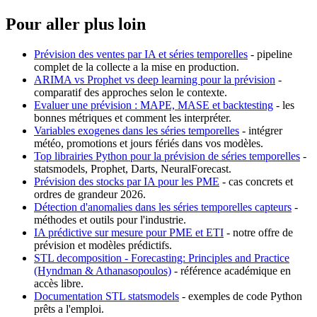
Pour aller plus loin
Prévision des ventes par IA et séries temporelles
- pipeline
complet de la collecte a la mise en production.
ARIMA vs Prophet vs deep learning pour la prévision
-
comparatif des approches selon le contexte.
Evaluer une prévision : MAPE, MASE et backtesting
- les
bonnes métriques et comment les interpréter.
Variables exogenes dans les séries temporelles
- intégrer
météo, promotions et jours fériés dans vos modèles.
Top librairies Python pour la prévision de séries temporelles
-
statsmodels, Prophet, Darts, NeuralForecast.
Prévision des stocks par IA pour les PME
- cas concrets et
ordres de grandeur 2026.
Détection d'anomalies dans les séries temporelles capteurs
-
méthodes et outils pour l'industrie.
IA prédictive sur mesure pour PME et ETI
- notre offre de
prévision et modèles prédictifs.
STL decomposition - Forecasting: Principles and Practice
(Hyndman & Athanasopoulos)
- référence académique en
accès libre.
Documentation STL statsmodels
- exemples de code Python
prêts a l'emploi.