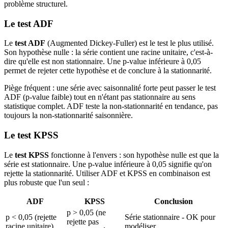
problème structurel.
Le test ADF
Le
test ADF
(Augmented Dickey-Fuller) est le test le plus utilisé.
Son hypothèse nulle : la série contient une racine unitaire, c'est-à-
dire qu'elle est non stationnaire. Une p-value inférieure à 0,05
permet de rejeter cette hypothèse et de conclure à la stationnarité.
Piège fréquent : une série avec saisonnalité forte peut passer le test
ADF (p-value faible) tout en n'étant pas stationnaire au sens
statistique complet. ADF teste la non-stationnarité en tendance, pas
toujours la non-stationnarité saisonnière.
Le test KPSS
Le
test KPSS
fonctionne à l'envers : son hypothèse nulle est que la
série est stationnaire. Une p-value inférieure à 0,05 signifie qu'on
rejette la stationnarité. Utiliser ADF et KPSS en combinaison est
plus robuste que l'un seul :
ADF
KPSS
Conclusion
p > 0,05 (ne
p < 0,05 (rejette
Série stationnaire - OK pour
rejette pas
racine unitaire)
modéliser