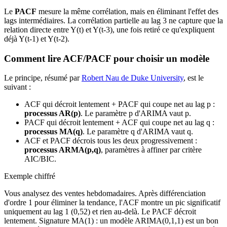
Le
PACF
mesure la même corrélation, mais en éliminant l'effet des
lags intermédiaires. La corrélation partielle au lag 3 ne capture que la
relation directe entre Y(t) et Y(t-3), une fois retiré ce qu'expliquent
déjà Y(t-1) et Y(t-2).
Comment lire ACF/PACF pour choisir un modèle
Le principe, résumé par
Robert Nau de Duke University
, est le
suivant :
ACF qui décroit lentement + PACF qui coupe net au lag p :
processus AR(p)
. Le paramètre p d'ARIMA vaut p.
PACF qui décroit lentement + ACF qui coupe net au lag q :
processus MA(q)
. Le paramètre q d'ARIMA vaut q.
ACF et PACF décrois tous les deux progressivement :
processus ARMA(p,q)
, paramètres à affiner par critère
AIC/BIC.
Exemple chiffré
Vous analysez des ventes hebdomadaires. Après différenciation
d'ordre 1 pour éliminer la tendance, l'ACF montre un pic significatif
uniquement au lag 1 (0,52) et rien au-delà. Le PACF décroit
lentement. Signature MA(1) : un modèle ARIMA(0,1,1) est un bon