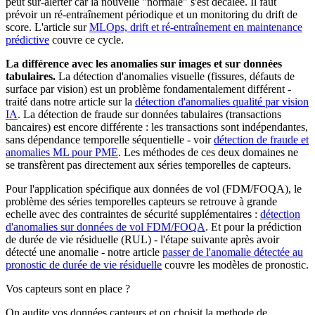
peut sur-alerter car la nouvelle "normale" s'est décalée. Il faut
prévoir un ré-entraînement périodique et un monitoring du drift de
score. L'article sur
MLOps, drift et ré-entraînement en maintenance
prédictive
couvre ce cycle.
La différence avec les anomalies sur images et sur données
tabulaires.
La détection d'anomalies visuelle (fissures, défauts de
surface par vision) est un problème fondamentalement différent -
traité dans notre article sur la
détection d'anomalies qualité par vision
IA
. La détection de fraude sur données tabulaires (transactions
bancaires) est encore différente : les transactions sont indépendantes,
sans dépendance temporelle séquentielle - voir
détection de fraude et
anomalies ML pour PME
. Les méthodes de ces deux domaines ne
se transfèrent pas directement aux séries temporelles de capteurs.
Pour l'application spécifique aux données de vol (FDM/FOQA), le
problème des séries temporelles capteurs se retrouve à grande
echelle avec des contraintes de sécurité supplémentaires :
détection
d'anomalies sur données de vol FDM/FOQA
. Et pour la prédiction
de durée de vie résiduelle (RUL) - l'étape suivante après avoir
détecté une anomalie - notre article
passer de l'anomalie détectée au
pronostic de durée de vie résiduelle
couvre les modèles de pronostic.
Vos capteurs sont en place ?
On audite vos données capteurs et on choisit la methode de