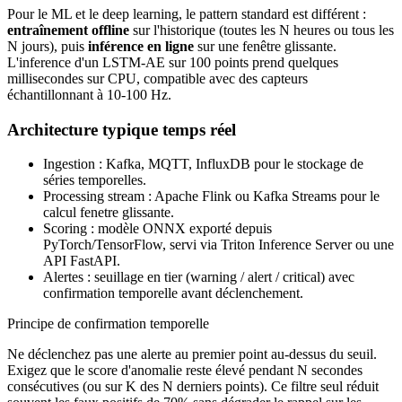
Pour le ML et le deep learning, le pattern standard est différent :
entraînement offline
sur l'historique (toutes les N heures ou tous les
N jours), puis
inférence en ligne
sur une fenêtre glissante.
L'inference d'un LSTM-AE sur 100 points prend quelques
millisecondes sur CPU, compatible avec des capteurs
échantillonnant à 10-100 Hz.
Architecture typique temps réel
Ingestion : Kafka, MQTT, InfluxDB pour le stockage de
séries temporelles.
Processing stream : Apache Flink ou Kafka Streams pour le
calcul fenetre glissante.
Scoring : modèle ONNX exporté depuis
PyTorch/TensorFlow, servi via Triton Inference Server ou une
API FastAPI.
Alertes : seuillage en tier (warning / alert / critical) avec
confirmation temporelle avant déclenchement.
Principe de confirmation temporelle
Ne déclenchez pas une alerte au premier point au-dessus du seuil.
Exigez que le score d'anomalie reste élevé pendant N secondes
consécutives (ou sur K des N derniers points). Ce filtre seul réduit