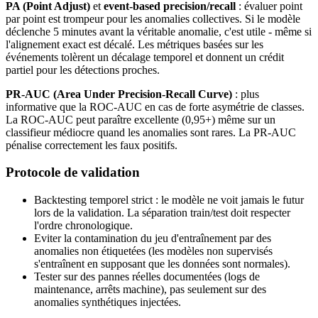
PA (Point Adjust)
et
event-based precision/recall
: évaluer point
par point est trompeur pour les anomalies collectives. Si le modèle
déclenche 5 minutes avant la véritable anomalie, c'est utile - même si
l'alignement exact est décalé. Les métriques basées sur les
événements tolèrent un décalage temporel et donnent un crédit
partiel pour les détections proches.
PR-AUC (Area Under Precision-Recall Curve)
: plus
informative que la ROC-AUC en cas de forte asymétrie de classes.
La ROC-AUC peut paraître excellente (0,95+) même sur un
classifieur médiocre quand les anomalies sont rares. La PR-AUC
pénalise correctement les faux positifs.
Protocole de validation
Backtesting temporel strict : le modèle ne voit jamais le futur
lors de la validation. La séparation train/test doit respecter
l'ordre chronologique.
Eviter la contamination du jeu d'entraînement par des
anomalies non étiquetées (les modèles non supervisés
s'entraînent en supposant que les données sont normales).
Tester sur des pannes réelles documentées (logs de
maintenance, arrêts machine), pas seulement sur des
anomalies synthétiques injectées.