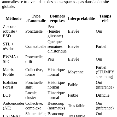
anomalies se trouvent dans des sous-espaces - pas dans la densité
globale.
Type
Données
Temps
Méthode
Interprétabilité
d'anomalie
requises
réel
Z-score
Peu
robuste /
Ponctuelle
(fenêtre
Elevée
Oui
ESD
glissante)
Quelques
STL +
Contextuelle
semaines
Elevée
Partiel
résidus
d'historique
EWMA /
Ponctuelle,
Peu
Elevée
Oui
SPC
drift
Partiel
Matrix
Collective,
Historique
Moyenne
(STUMPY
Profile
forme
normal
streaming)
Isolation
Ponctuelle,
Historique
Oui
Faible
Forest
shift
normal
(inference)
Locale,
Historique
LOF
Faible
Difficile
cluster
normal
Autoencoder
Collective,
Beaucoup
Oui
Tres faible
(AE)
complexe
(normaux)
(inference)
Séquentielle,
Beaucoup
Oui
LSTM-AE
Tres faible