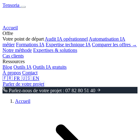
Tensoria
Accueil
Offre
Votre point de départ
Audit IA opérationnel
Automatisation IA
métier
Formations IA
Expertise technique IA
Comparer les offres →
Notre méthode
Expertises & solutions
Cas clients
Ressources
Blog
Outils IA
Outils IA gratuits
À propos
Contact
🇫🇷
FR
🇺🇸
EN
Parler de votre projet
Parlez-nous de votre projet : 07 82 80 51 40
Accueil