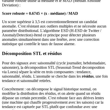
variante robuste utilise la médiane et le MAD (Median Absolute
Deviation) :
Score robuste = 0.6745 × (x - médiane) / MAD
Un score supérieur à 3,5 est conventionnellement un candidat
anomalie. C'est résistant aux outliers multiples et ne nécessite aucun
paramètre distributional. L'algorithme ESD (H-ESD de Twitter /
AnomalyDetection) étend ce principe pour détecter plusieurs
anomalies simultanément dans une fenêtre, avec une correction
statistique qui contrôle le taux de fausse alarme.
Décomposition STL et résidus
Pour des signaux avec saisonnalité (cycle journalier, hebdomadaire,
saisonnier), la décomposition STL (Seasonal-Trend decomposition
via Loess) sépare la série en trois composantes : tendance,
saisonnalité, résidu. L'anomalie se cherche dans les
résidus
, une fois
tendance et saisonnalité retirées.
Concrètement : on décompose le signal historique normal, on
modélise la distribution des résidus, et on alerte quand un résidu
dépasse un certain percentile. C'est robuste face aux dérives lentes
(une machine qui chauffe progressivement avec les saisons) car la
tendance est capturée par STL plutôt que confondue avec une