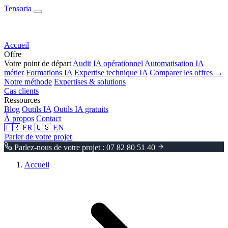
Tensoria
Accueil
Offre
Votre point de départ
Audit IA opérationnel
Automatisation IA
métier
Formations IA
Expertise technique IA
Comparer les offres →
Notre méthode
Expertises & solutions
Cas clients
Ressources
Blog
Outils IA
Outils IA gratuits
À propos
Contact
🇫🇷
FR
🇺🇸
EN
Parler de votre projet
Parlez-nous de votre projet : 07 82 80 51 40
Accueil