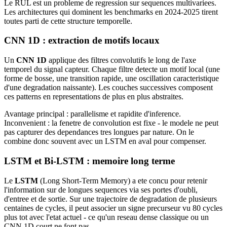
Le RUL est un probleme de regression sur sequences multivariees.
Les architectures qui dominent les benchmarks en 2024-2025 tirent
toutes parti de cette structure temporelle.
CNN 1D : extraction de motifs locaux
Un
CNN 1D
applique des filtres convolutifs le long de l'axe
temporel du signal capteur. Chaque filtre detecte un motif local (une
forme de bosse, une transition rapide, une oscillation caracteristique
d'une degradation naissante). Les couches successives composent
ces patterns en representations de plus en plus abstraites.
Avantage principal : parallelisme et rapidite d'inference.
Inconvenient : la fenetre de convolution est fixe - le modele ne peut
pas capturer des dependances tres longues par nature. On le
combine donc souvent avec un LSTM en aval pour compenser.
LSTM et Bi-LSTM : memoire long terme
Le
LSTM
(Long Short-Term Memory) a ete concu pour retenir
l'information sur de longues sequences via ses portes d'oubli,
d'entree et de sortie. Sur une trajectoire de degradation de plusieurs
centaines de cycles, il peut associer un signe precurseur vu 80 cycles
plus tot avec l'etat actuel - ce qu'un reseau dense classique ou un
CNN 1D court ne font pas.