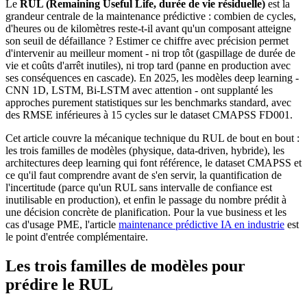
Le
RUL (Remaining Useful Life, durée de vie résiduelle)
est la
grandeur centrale de la maintenance prédictive : combien de cycles,
d'heures ou de kilomètres reste-t-il avant qu'un composant atteigne
son seuil de défaillance ? Estimer ce chiffre avec précision permet
d'intervenir au meilleur moment - ni trop tôt (gaspillage de durée de
vie et coûts d'arrêt inutiles), ni trop tard (panne en production avec
ses conséquences en cascade). En 2025, les modèles deep learning -
CNN 1D, LSTM, Bi-LSTM avec attention - ont supplanté les
approches purement statistiques sur les benchmarks standard, avec
des RMSE inférieures à 15 cycles sur le dataset CMAPSS FD001.
Cet article couvre la mécanique technique du RUL de bout en bout :
les trois familles de modèles (physique, data-driven, hybride), les
architectures deep learning qui font référence, le dataset CMAPSS et
ce qu'il faut comprendre avant de s'en servir, la quantification de
l'incertitude (parce qu'un RUL sans intervalle de confiance est
inutilisable en production), et enfin le passage du nombre prédit à
une décision concrète de planification. Pour la vue business et les
cas d'usage PME, l'article
maintenance prédictive IA en industrie
est
le point d'entrée complémentaire.
Les trois familles de modèles pour
prédire le RUL