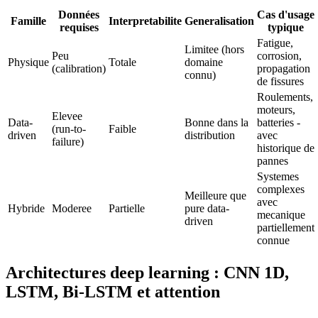
Données
Cas d'usage
Famille
Interpretabilite
Generalisation
requises
typique
Fatigue,
Limitee (hors
Peu
corrosion,
Physique
Totale
domaine
(calibration)
propagation
connu)
de fissures
Roulements,
moteurs,
Elevee
Data-
Bonne dans la
batteries -
(run-to-
Faible
driven
distribution
avec
failure)
historique de
pannes
Systemes
complexes
Meilleure que
avec
Hybride
Moderee
Partielle
pure data-
mecanique
driven
partiellement
connue
Architectures deep learning : CNN 1D,
LSTM, Bi-LSTM et attention