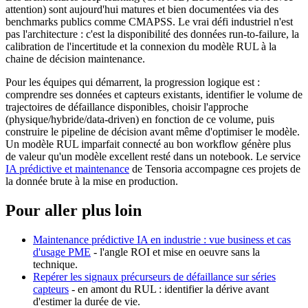
attention) sont aujourd'hui matures et bien documentées via des
benchmarks publics comme CMAPSS. Le vrai défi industriel n'est
pas l'architecture : c'est la disponibilité des données run-to-failure, la
calibration de l'incertitude et la connexion du modèle RUL à la
chaine de décision maintenance.
Pour les équipes qui démarrent, la progression logique est :
comprendre ses données et capteurs existants, identifier le volume de
trajectoires de défaillance disponibles, choisir l'approche
(physique/hybride/data-driven) en fonction de ce volume, puis
construire le pipeline de décision avant même d'optimiser le modèle.
Un modèle RUL imparfait connecté au bon workflow génère plus
de valeur qu'un modèle excellent resté dans un notebook. Le service
IA prédictive et maintenance
de Tensoria accompagne ces projets de
la donnée brute à la mise en production.
Pour aller plus loin
Maintenance prédictive IA en industrie : vue business et cas
d'usage PME
- l'angle ROI et mise en oeuvre sans la
technique.
Repérer les signaux précurseurs de défaillance sur séries
capteurs
- en amont du RUL : identifier la dérive avant
d'estimer la durée de vie.