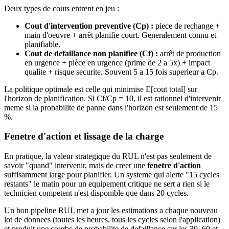
Deux types de couts entrent en jeu :
Cout d'intervention preventive (Cp) :
piece de rechange +
main d'oeuvre + arrêt planifie court. Generalement connu et
planifiable.
Cout de defaillance non planifiee (Cf) :
arrêt de production
en urgence + pièce en urgence (prime de 2 a 5x) + impact
qualite + risque securite. Souvent 5 a 15 fois superieur a Cp.
La politique optimale est celle qui minimise E[cout total] sur
l'horizon de planification. Si Cf/Cp = 10, il est rationnel d'intervenir
meme si la probabilite de panne dans l'horizon est seulement de 15
%.
Fenetre d'action et lissage de la charge
En pratique, la valeur strategique du RUL n'est pas seulement de
savoir "quand" intervenir, mais de creer une
fenetre d'action
suffisamment large pour planifier. Un systeme qui alerte "15 cycles
restants" le matin pour un equipement critique ne sert a rien si le
technicien competent n'est disponible que dans 20 cycles.
Un bon pipeline RUL met a jour les estimations a chaque nouveau
lot de donnees (toutes les heures, tous les cycles selon l'application)
et produit une courbe de probabilite de defaillance sur les 30, 60 et