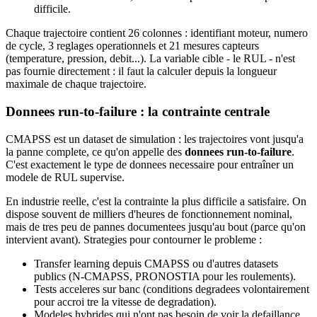
difficile.
Chaque trajectoire contient 26 colonnes : identifiant moteur, numero
de cycle, 3 reglages operationnels et 21 mesures capteurs
(temperature, pression, debit...). La variable cible - le RUL - n'est
pas fournie directement : il faut la calculer depuis la longueur
maximale de chaque trajectoire.
Donnees run-to-failure : la contrainte centrale
CMAPSS est un dataset de simulation : les trajectoires vont jusqu'a
la panne complete, ce qu'on appelle des
donnees run-to-failure
.
C'est exactement le type de donnees necessaire pour entraîner un
modele de RUL supervise.
En industrie reelle, c'est la contrainte la plus difficile a satisfaire. On
dispose souvent de milliers d'heures de fonctionnement nominal,
mais de tres peu de pannes documentees jusqu'au bout (parce qu'on
intervient avant). Strategies pour contourner le probleme :
Transfer learning depuis CMAPSS ou d'autres datasets
publics (N-CMAPSS, PRONOSTIA pour les roulements).
Tests acceleres sur banc (conditions degradees volontairement
pour accroi tre la vitesse de degradation).
Modeles hybrides qui n'ont pas besoin de voir la defaillance