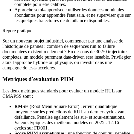
complete pour etre calibres.
Approche semi-supervisee : utiliser les donnees nominales
abondantes pour apprendre l'etat sain, et ne superviser que sur
les quelques trajectoires de defaillance disponibles.
Repere pratique
Sur un nouveau projet industriel, commencer par une analyse de
l'historique de pannes : combien de sequences run-to-failure
documentees existent reellement ? En dessous de 30-50 trajectoires
completes, un modele purement data-driven sera instable. Privilegier
alors l'approche hybride ou physique, ou investir dans une
campagne de tests acceleres.
Metriques d'evaluation PHM
Les deux metriques standards pour evaluer un modele RUL sur
CMAPSS sont :
RMSE
(Root Mean Square Error) : erreur quadratique
moyenne sur les predictions de RUL au dernier cycle avant
defaillance. Penalise egalement les sur- et sous-estimations.
Valeurs typiques des meilleurs modeles en 2025 : 12-16
cycles sur FD001.
Score PHM asymetrique :
une fonction de cout qui penalise