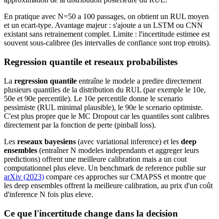
En pratique avec N=50 a 100 passages, on obtient un RUL moyen
et un ecart-type. Avantage majeur : s'ajoute a un LSTM ou CNN
existant sans retrainement complet. Limite : l'incertitude estimee est
souvent sous-calibree (les intervalles de confiance sont trop etroits).
Regression quantile et reseaux probabilistes
La
regression quantile
entraîne le modele a predire directement
plusieurs quantiles de la distribution du RUL (par exemple le 10e,
50e et 90e percentile). Le 10e percentile donne le scenario
pessimiste (RUL minimal plausible), le 90e le scenario optimiste.
C'est plus propre que le MC Dropout car les quantiles sont calibres
directement par la fonction de perte (pinball loss).
Les
reseaux bayesiens
(avec variational inference) et les
deep
ensembles
(entraîner N modeles independants et aggreger leurs
predictions) offrent une meilleure calibration mais a un cout
computationnel plus eleve. Un benchmark de reference publie sur
arXiv (2023)
compare ces approches sur CMAPSS et montre que
les deep ensembles offrent la meilleure calibration, au prix d'un coût
d'inference N fois plus eleve.
Ce que l'incertitude change dans la decision