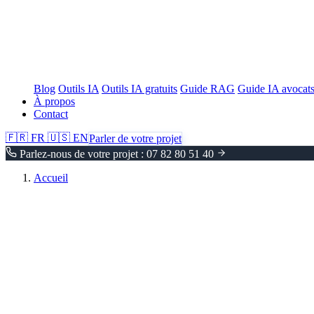
Blog
Outils IA
Outils IA gratuits
Guide RAG
Guide IA avocat
À propos
Contact
🇫🇷
FR
🇺🇸
EN
Parler de votre projet
Parlez-nous de votre projet : 07 82 80 51 40
Accueil