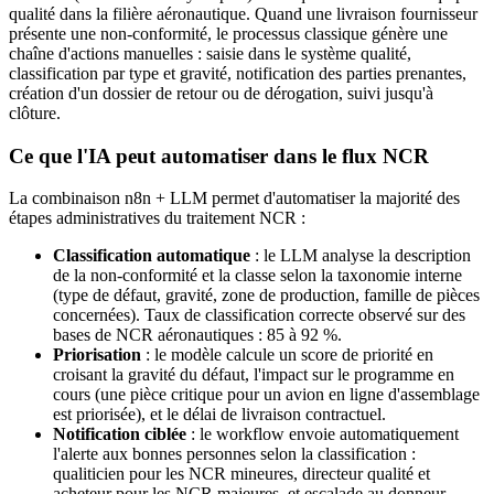
qualité dans la filière aéronautique. Quand une livraison fournisseur
présente une non-conformité, le processus classique génère une
chaîne d'actions manuelles : saisie dans le système qualité,
classification par type et gravité, notification des parties prenantes,
création d'un dossier de retour ou de dérogation, suivi jusqu'à
clôture.
Ce que l'IA peut automatiser dans le flux NCR
La combinaison n8n + LLM permet d'automatiser la majorité des
étapes administratives du traitement NCR :
Classification automatique
: le LLM analyse la description
de la non-conformité et la classe selon la taxonomie interne
(type de défaut, gravité, zone de production, famille de pièces
concernées). Taux de classification correcte observé sur des
bases de NCR aéronautiques : 85 à 92 %.
Priorisation
: le modèle calcule un score de priorité en
croisant la gravité du défaut, l'impact sur le programme en
cours (une pièce critique pour un avion en ligne d'assemblage
est priorisée), et le délai de livraison contractuel.
Notification ciblée
: le workflow envoie automatiquement
l'alerte aux bonnes personnes selon la classification :
qualiticien pour les NCR mineures, directeur qualité et
acheteur pour les NCR majeures, et escalade au donneur