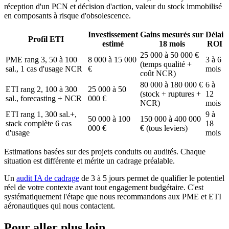
réception d'un PCN et décision d'action, valeur du stock immobilisé
en composants à risque d'obsolescence.
Investissement
Gains mesurés sur
Délai
Profil ETI
estimé
18 mois
ROI
25 000 à 50 000 €
PME rang 3, 50 à 100
8 000 à 15 000
3 à 6
(temps qualité +
sal., 1 cas d'usage NCR
€
mois
coût NCR)
80 000 à 180 000 €
6 à
ETI rang 2, 100 à 300
25 000 à 50
(stock + ruptures +
12
sal., forecasting + NCR
000 €
NCR)
mois
ETI rang 1, 300 sal.+,
9 à
50 000 à 100
150 000 à 400 000
stack complète 6 cas
18
000 €
€ (tous leviers)
d'usage
mois
Estimations basées sur des projets conduits ou audités. Chaque
situation est différente et mérite un cadrage préalable.
Un
audit IA de cadrage
de 3 à 5 jours permet de qualifier le potentiel
réel de votre contexte avant tout engagement budgétaire. C'est
systématiquement l'étape que nous recommandons aux PME et ETI
aéronautiques qui nous contactent.
Pour aller plus loin