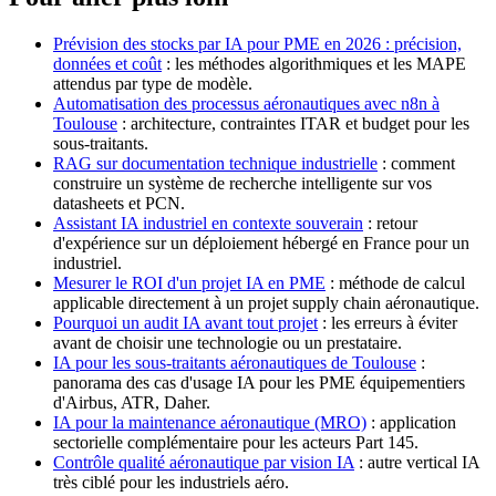
Prévision des stocks par IA pour PME en 2026 : précision,
données et coût
: les méthodes algorithmiques et les MAPE
attendus par type de modèle.
Automatisation des processus aéronautiques avec n8n à
Toulouse
: architecture, contraintes ITAR et budget pour les
sous-traitants.
RAG sur documentation technique industrielle
: comment
construire un système de recherche intelligente sur vos
datasheets et PCN.
Assistant IA industriel en contexte souverain
: retour
d'expérience sur un déploiement hébergé en France pour un
industriel.
Mesurer le ROI d'un projet IA en PME
: méthode de calcul
applicable directement à un projet supply chain aéronautique.
Pourquoi un audit IA avant tout projet
: les erreurs à éviter
avant de choisir une technologie ou un prestataire.
IA pour les sous-traitants aéronautiques de Toulouse
:
panorama des cas d'usage IA pour les PME équipementiers
d'Airbus, ATR, Daher.
IA pour la maintenance aéronautique (MRO)
: application
sectorielle complémentaire pour les acteurs Part 145.
Contrôle qualité aéronautique par vision IA
: autre vertical IA
très ciblé pour les industriels aéro.