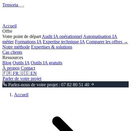
Tensoria
Accueil
Offre
Votre point de départ
Audit IA opérationnel
Automatisation IA
métier
Formations IA
Expertise technique IA
Comparer les offres →
Notre méthode
Expertises & solutions
Cas clients
Ressources
Blog
Outils IA
Outils IA gratuits
À propos
Contact
🇫🇷
FR
🇺🇸
EN
Parler de votre projet
Parlez-nous de votre projet : 07 82 80 51 40
Accueil