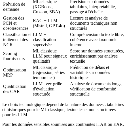
ML classique
Précision sur données
Prévision de
(XGBoost,
tabulaires, interprétabilité,
demande
Croston, SBA)
passage à l'échelle
Gestion des
Lecture et analyse de
RAG + LLM
PCN et
documents techniques non
(Mistral, GPT-4o)
obsolescences
structurés
Classification et
LLM +
Compréhension du texte libre,
traitement des
classification
cohérence avec taxonomie
NCR
supervisée
interne
ML classique +
Score sur données structurées,
Scoring
LLM pour signaux
enrichissement par analyse
fournisseurs
qualitatifs
textuelle
ML classique
Prédiction de délais et
Optimisation
(régression, séries
variabilité sur données
MRP
temporelles)
historiques
LLM avec grille
Analyse de documents longs,
Qualification
d'évaluation
vérification de conformité
des CAR
structurée
structurelle
Le choix technologique dépend de la nature des données : tabulaires
et historiques pour le ML classique, textuelles et non structurées
pour les LLM.
Pour les données sensibles soumises aux contraintes ITAR ou EAR,