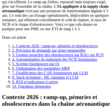
qui s'accélèrent. Le ramp-up Airbus, repoussé mais toujours exigé,
pèse sur l'ensemble de la chaîne. L'
IA appliquée à la supply chain
aéronautique
n'est pas une promesse de transformation digitale à 3
ans. Ce sont des cas d'usage opérationnels, déployables en quelques
semaines, qui réduisent concrètement le coût de rupture, le taux de
NCR et le risque d'obsolescence. Voici ce que cela donne en
pratique pour une PME ou une ETI de rang 1 à 3.
Dans cet article
1. Contexte 2026 : ramp-up, pénuries et obsolescences
2. Prévision de demande par séries temporelles
3. Gestion proactive des obsolescences par RAG sur PCN
4. Automatisation du traitement des NCR fournisseurs
5. Scoring fournisseurs par IA
6. Optimisation des paramètres MRP
7. Qualification des CAR fournisseurs par LLM
8. Stack technique : ML classique et LLM
9. ROI et indicateurs à suivre
10. Questions fréquentes
Contexte 2026 : ramp-up, pénuries et
obsolescences dans la chaîne aéronautique