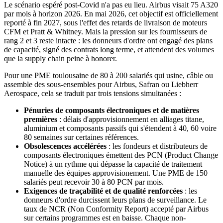
Le scénario espéré post-Covid n'a pas eu lieu. Airbus visait 75 A320
par mois à horizon 2026. En mai 2026, cet objectif est officiellement
reporté à fin 2027, sous l'effet des retards de livraison de moteurs
CFM et Pratt & Whitney. Mais la pression sur les fournisseurs de
rang 2 et 3 reste intacte : les donneurs d'ordre ont engagé des plans
de capacité, signé des contrats long terme, et attendent des volumes
que la supply chain peine à honorer.
Pour une PME toulousaine de 80 à 200 salariés qui usine, câble ou
assemble des sous-ensembles pour Airbus, Safran ou Liebherr
Aerospace, cela se traduit par trois tensions simultanées :
Pénuries de composants électroniques et de matières
premières
: délais d'approvisionnement en alliages titane,
aluminium et composants passifs qui s'étendent à 40, 60 voire
80 semaines sur certaines références.
Obsolescences accélérées
: les fondeurs et distributeurs de
composants électroniques émettent des PCN (Product Change
Notice) à un rythme qui dépasse la capacité de traitement
manuelle des équipes approvisionement. Une PME de 150
salariés peut recevoir 30 à 80 PCN par mois.
Exigences de traçabilité et de qualité renforcées
: les
donneurs d'ordre durcissent leurs plans de surveillance. Le
taux de NCR (Non Conformity Report) accepté par Airbus
sur certains programmes est en baisse. Chaque non-