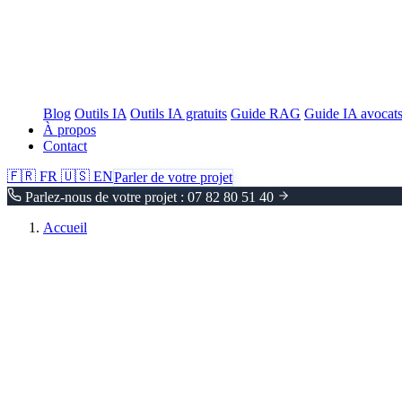
Blog
Outils IA
Outils IA gratuits
Guide RAG
Guide IA avocat
À propos
Contact
🇫🇷
FR
🇺🇸
EN
Parler de votre projet
Parlez-nous de votre projet : 07 82 80 51 40
Accueil