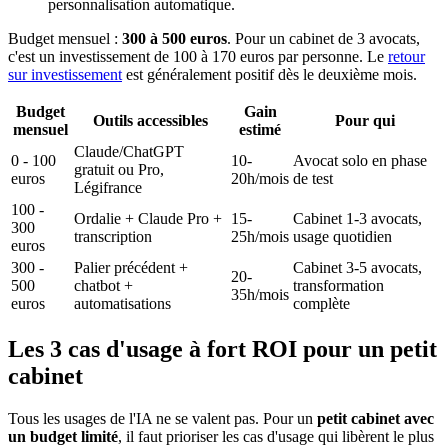
personnalisation automatique.
Budget mensuel :
300 à 500 euros
. Pour un cabinet de 3 avocats,
c'est un investissement de 100 à 170 euros par personne. Le
retour
sur investissement
est généralement positif dès le deuxième mois.
Budget
Gain
Outils accessibles
Pour qui
mensuel
estimé
Claude/ChatGPT
0 - 100
10-
Avocat solo en phase
gratuit ou Pro,
euros
20h/mois
de test
Légifrance
100 -
Ordalie + Claude Pro +
15-
Cabinet 1-3 avocats,
300
transcription
25h/mois
usage quotidien
euros
300 -
Palier précédent +
Cabinet 3-5 avocats,
20-
500
chatbot +
transformation
35h/mois
euros
automatisations
complète
Les 3 cas d'usage à fort ROI pour un petit
cabinet
Tous les usages de l'IA ne se valent pas. Pour un
petit cabinet avec
un budget limité
, il faut prioriser les cas d'usage qui libèrent le plus