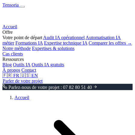
Tensoria
Accueil
Offre
Votre point de départ
Audit IA opérationnel
Automatisation IA
métier
Formations IA
Expertise technique IA
Comparer les offres →
Notre méthode
Expertises & solutions
Cas clients
Ressources
Blog
Outils IA
Outils IA gratuits
À propos
Contact
🇫🇷
FR
🇺🇸
EN
Parler de votre projet
Parlez-nous de votre projet : 07 82 80 51 40
Accueil