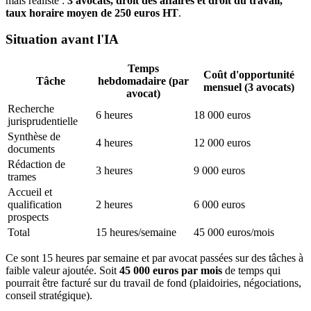
mais réaliste :
3 avocats, droit des affaires et droit du travail,
taux horaire moyen de 250 euros HT
.
Situation avant l'IA
Temps
Coût d'opportunité
Tâche
hebdomadaire (par
mensuel (3 avocats)
avocat)
Recherche
6 heures
18 000 euros
jurisprudentielle
Synthèse de
4 heures
12 000 euros
documents
Rédaction de
3 heures
9 000 euros
trames
Accueil et
qualification
2 heures
6 000 euros
prospects
Total
15 heures/semaine
45 000 euros/mois
Ce sont 15 heures par semaine et par avocat passées sur des tâches à
faible valeur ajoutée. Soit
45 000 euros par mois
de temps qui
pourrait être facturé sur du travail de fond (plaidoiries, négociations,
conseil stratégique).