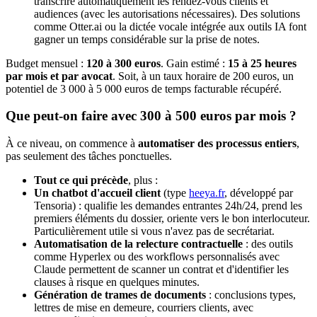
transcrire automatiquement les rendez-vous clients et
audiences (avec les autorisations nécessaires). Des solutions
comme Otter.ai ou la dictée vocale intégrée aux outils IA font
gagner un temps considérable sur la prise de notes.
Budget mensuel :
120 à 300 euros
. Gain estimé :
15 à 25 heures
par mois et par avocat
. Soit, à un taux horaire de 200 euros, un
potentiel de 3 000 à 5 000 euros de temps facturable récupéré.
Que peut-on faire avec 300 à 500 euros par mois ?
À ce niveau, on commence à
automatiser des processus entiers
,
pas seulement des tâches ponctuelles.
Tout ce qui précède
, plus :
Un chatbot d'accueil client
(type
heeya.fr
, développé par
Tensoria) : qualifie les demandes entrantes 24h/24, prend les
premiers éléments du dossier, oriente vers le bon interlocuteur.
Particulièrement utile si vous n'avez pas de secrétariat.
Automatisation de la relecture contractuelle
: des outils
comme Hyperlex ou des workflows personnalisés avec
Claude permettent de scanner un contrat et d'identifier les
clauses à risque en quelques minutes.
Génération de trames de documents
: conclusions types,
lettres de mise en demeure, courriers clients, avec