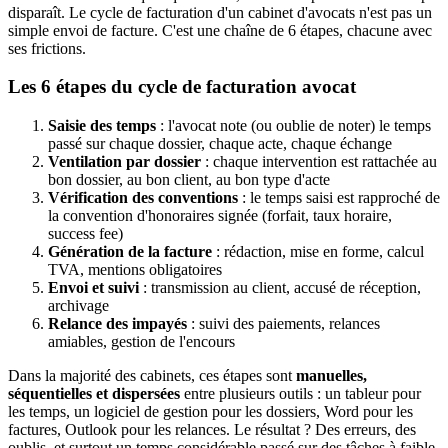
disparaît. Le cycle de facturation d'un cabinet d'avocats n'est pas un
simple envoi de facture. C'est une chaîne de 6 étapes, chacune avec
ses frictions.
Les 6 étapes du cycle de facturation avocat
Saisie des temps
: l'avocat note (ou oublie de noter) le temps
passé sur chaque dossier, chaque acte, chaque échange
Ventilation par dossier
: chaque intervention est rattachée au
bon dossier, au bon client, au bon type d'acte
Vérification des conventions
: le temps saisi est rapproché de
la convention d'honoraires signée (forfait, taux horaire,
success fee)
Génération de la facture
: rédaction, mise en forme, calcul
TVA, mentions obligatoires
Envoi et suivi
: transmission au client, accusé de réception,
archivage
Relance des impayés
: suivi des paiements, relances
amiables, gestion de l'encours
Dans la majorité des cabinets, ces étapes sont
manuelles,
séquentielles et dispersées
entre plusieurs outils : un tableur pour
les temps, un logiciel de gestion pour les dossiers, Word pour les
factures, Outlook pour les relances. Le résultat ? Des erreurs, des
oublis, et surtout un temps considérable passé sur des tâches à faible