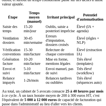
valeur ajoutée.
Temps
Potentiel
Étape
moyen
Irritant principal
d'automatisation
(manuel)
Saisie des
15-20
Oublis, saisie a
Élevé (IA +
temps
min/jour
posteriori imprécise
agenda)
Erreurs
Ventilation
30-45
Élevé (règles +
d'imputation,
dossiers
min/semaine
NLP)
dossiers croisés
Vérification
15-30
Relecture de
Élevé (extraction
conventions
min/facture
chaque convention
IA)
Génération
10-20
Mise en forme,
Très élevé
facture
min/facture
mentions légales
(templates)
Envoi et
5-10
Envoi manuel, pas
Très élevé
suivi
min/facture
de suivi
(workflow)
Relance
Relances tardives
Très élevé
1-2h/mois
impayés
ou oubliées
(séquences auto)
Au total, un cabinet de 5 avocats consacre
25 à 40 heures par mois
à ce cycle. À un taux horaire moyen de 200 à 300 euros HT, c'est
l'équivalent de
5 000 à 12 000 euros
de capacité de facturation qui
passe dans l'administratif au lieu d'aller vers les clients.