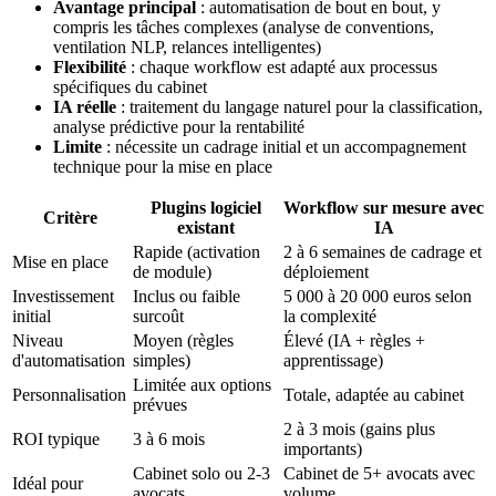
Avantage principal
: automatisation de bout en bout, y
compris les tâches complexes (analyse de conventions,
ventilation NLP, relances intelligentes)
Flexibilité
: chaque workflow est adapté aux processus
spécifiques du cabinet
IA réelle
: traitement du langage naturel pour la classification,
analyse prédictive pour la rentabilité
Limite
: nécessite un cadrage initial et un accompagnement
technique pour la mise en place
Plugins logiciel
Workflow sur mesure avec
Critère
existant
IA
Rapide (activation
2 à 6 semaines de cadrage et
Mise en place
de module)
déploiement
Investissement
Inclus ou faible
5 000 à 20 000 euros selon
initial
surcoût
la complexité
Niveau
Moyen (règles
Élevé (IA + règles +
d'automatisation
simples)
apprentissage)
Limitée aux options
Personnalisation
Totale, adaptée au cabinet
prévues
2 à 3 mois (gains plus
ROI typique
3 à 6 mois
importants)
Cabinet solo ou 2-3
Cabinet de 5+ avocats avec
Idéal pour
avocats
volume