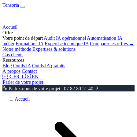
Tensoria
Accueil
Offre
Votre point de départ
Audit IA opérationnel
Automatisation IA
métier
Formations IA
Expertise technique IA
Comparer les offres →
Notre méthode
Expertises & solutions
Cas clients
Ressources
Blog
Outils IA
Outils IA gratuits
À propos
Contact
🇫🇷
FR
🇺🇸
EN
Parler de votre projet
Parlez-nous de votre projet : 07 82 80 51 40
Accueil