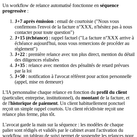
Un workflow de relance automatisé fonctionne en
séquence
progressive
:
J+7 après émission
: email de courtoisie ("Nous vous
confirmons l'envoi de la facture n°XXX, n'hésitez pas à nous
contacter pour toute question")
J+15 (échéance)
: rappel factuel ("La facture n°XXX arrive à
échéance aujourd'hui, nous vous remercions de procéder au
règlement")
J+22
: première relance avec ton plus direct, mention du détail
des diligences réalisées
J+35
: relance avec mention des pénalités de retard prévues
par la loi
J+50
: notification à l'avocat référent pour action personnelle
(appel, mise en demeure)
L'IA personnalise chaque relance en fonction du
profil du client
(particulier, entreprise, institutionnel), du
montant
de la facture, et
de l'
historique de paiement
. Un client habituellement ponctuel
reçoit un simple rappel courtois. Un client récidiviste reçoit une
relance plus ferme, plus tôt.
L'avocat garde la main sur la séquence : les modèles de chaque
palier sont rédigés et validés par le cabinet avant l'activation du
workflow, un tableau de suivi permet de suspendre les relances pour