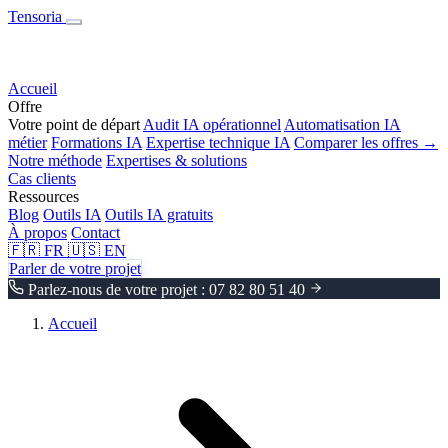
Tensoria
Accueil
Offre
Votre point de départ
Audit IA opérationnel
Automatisation IA
métier
Formations IA
Expertise technique IA
Comparer les offres →
Notre méthode
Expertises & solutions
Cas clients
Ressources
Blog
Outils IA
Outils IA gratuits
À propos
Contact
🇫🇷
FR
🇺🇸
EN
Parler de votre projet
Parlez-nous de votre projet : 07 82 80 51 40
Accueil