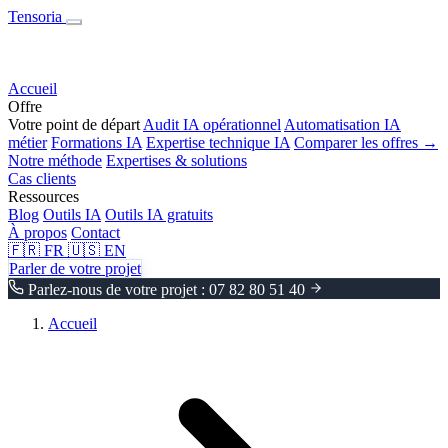
Tensoria
Accueil
Offre
Votre point de départ
Audit IA opérationnel
Automatisation IA
métier
Formations IA
Expertise technique IA
Comparer les offres →
Notre méthode
Expertises & solutions
Cas clients
Ressources
Blog
Outils IA
Outils IA gratuits
À propos
Contact
🇫🇷
FR
🇺🇸
EN
Parler de votre projet
Parlez-nous de votre projet : 07 82 80 51 40
Accueil