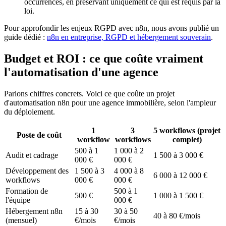
occurrences, en préservant uniquement ce qui est requis par la
loi.
Pour approfondir les enjeux RGPD avec n8n, nous avons publié un
guide dédié :
n8n en entreprise, RGPD et hébergement souverain
.
Budget et ROI : ce que coûte vraiment
l'automatisation d'une agence
Parlons chiffres concrets. Voici ce que coûte un projet
d'automatisation n8n pour une agence immobilière, selon l'ampleur
du déploiement.
1
3
5 workflows (projet
Poste de coût
workflow
workflows
complet)
500 à 1
1 000 à 2
Audit et cadrage
1 500 à 3 000 €
000 €
000 €
Développement des
1 500 à 3
4 000 à 8
6 000 à 12 000 €
workflows
000 €
000 €
Formation de
500 à 1
500 €
1 000 à 1 500 €
l'équipe
000 €
Hébergement n8n
15 à 30
30 à 50
40 à 80 €/mois
(mensuel)
€/mois
€/mois