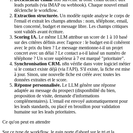
leads portails (via IMAP ou webhook). Chaque nouvel email
déclenche le workflow.
Extraction structurée.
Un modèle rapide analyse le corps de
l'email et extrait les champs attendus : nom, téléphone, email,
bien concerné, budget et message libre. Les champs critiques
sont validés avant écriture.
Scoring IA.
Le même LLM attribue un score de 1 à 10 basé
sur des critères définis avec l'agence : le budget est-il cohérent
avec le prix du bien ? Le message mentionne-t-il un projet
concret avec un délai ? Le contact a-t-il laissé un numéro de
téléphone ? Un score supérieur à 7 est marqué "prioritaire".
Synchronisation CRM.
n8n vérifie dans votre logiciel métier
si le contact existe déjà (via l'API). S'il existe, la fiche est mise
à jour. Sinon, une nouvelle fiche est créée avec toutes les
données extraites et le score.
Réponse personnalisée.
Le LLM génère une réponse
adaptée au message du prospect (disponibilité du bien,
proposition de visite, demande d'informations
complémentaires). L'email est envoyé automatiquement pour
les leads standards, ou placé en brouillon pour validation
humaine sur les leads prioritaires.
Ce qu'on peut en attendre
Sur ce type de workflow, le gain porte d'abord sur le tri et la