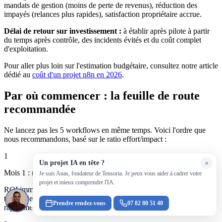
mandats de gestion (moins de perte de revenus), réduction des
impayés (relances plus rapides), satisfaction propriétaire accrue.
Délai de retour sur investissement :
à établir après pilote à partir
du temps après contrôle, des incidents évités et du coût complet
d'exploitation.
Pour aller plus loin sur l'estimation budgétaire, consultez notre article
dédié au
coût d'un projet n8n en 2026
.
Par où commencer : la feuille de route
recommandée
Ne lancez pas les 5 workflows en même temps. Voici l'ordre que
nous recommandons, basé sur le ratio effort/impact :
1
Un projet IA en tête ?
×
Mois 1 : relances locataires (impayés + quittances)
Je suis Anas, fondateur de Tensoria. Je peux vous aider à cadrer votre
projet et mieux comprendre l'IA.
ROI immédiat, peu de dépendance à l'IA, impact direct sur la
trésorerie des propriétaires. C'est le workflow qui convainc le plus
Prendre rendez-vous
07 82 80 51 40
rapidement l'équipe et les propriétaires.