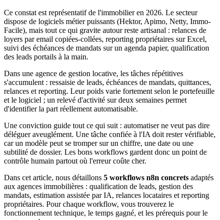
Ce constat est représentatif de l'immobilier en 2026. Le secteur
dispose de logiciels métier puissants (Hektor, Apimo, Netty, Immo-
Facile), mais tout ce qui gravite autour reste artisanal : relances de
loyers par email copiées-collées, reporting propriétaires sur Excel,
suivi des échéances de mandats sur un agenda papier, qualification
des leads portails à la main.
Dans une agence de gestion locative, les tâches répétitives
s'accumulent : ressaisie de leads, échéances de mandats, quittances,
relances et reporting. Leur poids varie fortement selon le portefeuille
et le logiciel ; un relevé d'activité sur deux semaines permet
d'identifier la part réellement automatisable.
Une conviction guide tout ce qui suit : automatiser ne veut pas dire
déléguer aveuglément. Une tâche confiée à l'IA doit rester vérifiable,
car un modèle peut se tromper sur un chiffre, une date ou une
subtilité de dossier. Les bons workflows gardent donc un point de
contrôle humain partout où l'erreur coûte cher.
Dans cet article, nous détaillons
5 workflows n8n concrets
adaptés
aux agences immobilières : qualification de leads, gestion des
mandats, estimation assistée par IA, relances locataires et reporting
propriétaires. Pour chaque workflow, vous trouverez le
fonctionnement technique, le temps gagné, et les prérequis pour le