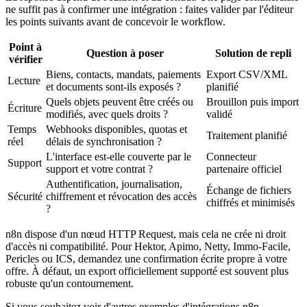
ne suffit pas à confirmer une intégration : faites valider par l'éditeur
les points suivants avant de concevoir le workflow.
Point à
Question à poser
Solution de repli
vérifier
Biens, contacts, mandats, paiements
Export CSV/XML
Lecture
et documents sont-ils exposés ?
planifié
Quels objets peuvent être créés ou
Brouillon puis import
Écriture
modifiés, avec quels droits ?
validé
Temps
Webhooks disponibles, quotas et
Traitement planifié
réel
délais de synchronisation ?
L'interface est-elle couverte par le
Connecteur
Support
support et votre contrat ?
partenaire officiel
Authentification, journalisation,
Échange de fichiers
Sécurité
chiffrement et révocation des accès
chiffrés et minimisés
?
n8n dispose d'un nœud HTTP Request, mais cela ne crée ni droit
d'accès ni compatibilité. Pour Hektor, Apimo, Netty, Immo-Facile,
Pericles ou ICS, demandez une confirmation écrite propre à votre
offre. À défaut, un export officiellement supporté est souvent plus
robuste qu'un contournement.
Si vous souhaitez voir d'autres exemples d'intégrations n8n