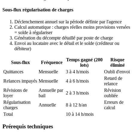
Sous-flux régularisation de charges
Déclenchement annuel sur la période définie par l'agence
Calcul automatique : charges réelles moins provisions versées
= solde à régulariser
Génération du décompte détaillé par poste de charge
Envoi au locataire avec le détail et le solde (créditeur ou
débiteur)
Temps gagné (200
Risque
Sous-flux
Fréquence
lots)
éliminé
Quittances
Mensuelle
3 à 4 h/mois
Oubli d'envoi
Retard de
Relances impayés
Mensuelle
4 à 6 h/mois
relance
Révisions de
Annuelle par
Révision
2 à 3 h/mois
loyer
bail
oubliée
Régularisation
Erreurs de
Annuelle
8 à 12 h/an
charges
calcul
Total
10 à 14 h/mois
Prérequis techniques