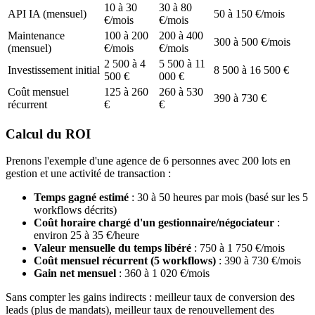
10 à 30
30 à 80
API IA (mensuel)
50 à 150 €/mois
€/mois
€/mois
Maintenance
100 à 200
200 à 400
300 à 500 €/mois
(mensuel)
€/mois
€/mois
2 500 à 4
5 500 à 11
Investissement initial
8 500 à 16 500 €
500 €
000 €
Coût mensuel
125 à 260
260 à 530
390 à 730 €
récurrent
€
€
Calcul du ROI
Prenons l'exemple d'une agence de 6 personnes avec 200 lots en
gestion et une activité de transaction :
Temps gagné estimé
: 30 à 50 heures par mois (basé sur les 5
workflows décrits)
Coût horaire chargé d'un gestionnaire/négociateur
:
environ 25 à 35 €/heure
Valeur mensuelle du temps libéré
: 750 à 1 750 €/mois
Coût mensuel récurrent (5 workflows)
: 390 à 730 €/mois
Gain net mensuel
: 360 à 1 020 €/mois
Sans compter les gains indirects : meilleur taux de conversion des
leads (plus de mandats), meilleur taux de renouvellement des