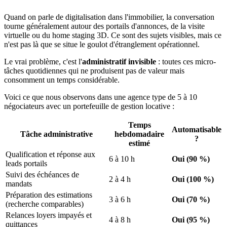
Quand on parle de digitalisation dans l'immobilier, la conversation
tourne généralement autour des portails d'annonces, de la visite
virtuelle ou du home staging 3D. Ce sont des sujets visibles, mais ce
n'est pas là que se situe le goulot d'étranglement opérationnel.
Le vrai problème, c'est l'
administratif invisible
: toutes ces micro-
tâches quotidiennes qui ne produisent pas de valeur mais
consomment un temps considérable.
Voici ce que nous observons dans une agence type de 5 à 10
négociateurs avec un portefeuille de gestion locative :
Temps
Automatisable
Tâche administrative
hebdomadaire
?
estimé
Qualification et réponse aux
6 à 10 h
Oui (90 %)
leads portails
Suivi des échéances de
2 à 4 h
Oui (100 %)
mandats
Préparation des estimations
3 à 6 h
Oui (70 %)
(recherche comparables)
Relances loyers impayés et
4 à 8 h
Oui (95 %)
quittances