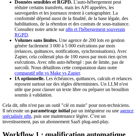
Données sensibles et RGPD.
L'auto-hébergement peut
réduire certains transferts, mais les API appelées, les
sauvegardes et les journaux restent à cartographier. La
conformité dépend aussi de la finalité, de la base légale, des
habilitations, de la rétention et des contrats de sous-traitance.
Consultez notre article sur
n8n et l'hébergement souverain
RGPD
.
Volumes sans limites.
Une agence de 200 lots en gestion
génère facilement 3 000 à 5 000 exécutions par mois
(relances, quittances, notifications, synchronisations). Avec
Zapier, cela coûterait plus de 100 euros par mois rien qu'en
exécutions. Avec n8n auto-hébergé : pas de limite, pas de
surcoût. Nous détaillons cette comparaison dans notre
comparatif n8n vs Make vs Zapier
.
IA optionnelle.
Les échéances, quittances, calculs et relances
reposent surtout sur des règles déterministes. Un LLM n'est
utile que pour classer un texte libre ou préparer un brouillon
soumis à validation.
Cela dit, n8n n'est pas un outil "clé en main" pour non-techniciens.
Il nécessite un
paramétrage initial
par un intégrateur ou une
agence
spécialisée n8n
, puis une maintenance légère. C'est un
investissement, pas un abonnement SaaS plug-and-play.
Workflow 1 : qualification automatique