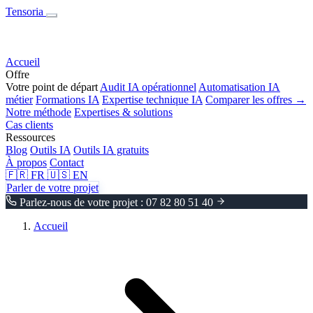
Tensoria
Accueil
Offre
Votre point de départ
Audit IA opérationnel
Automatisation IA
métier
Formations IA
Expertise technique IA
Comparer les offres →
Notre méthode
Expertises & solutions
Cas clients
Ressources
Blog
Outils IA
Outils IA gratuits
À propos
Contact
🇫🇷
FR
🇺🇸
EN
Parler de votre projet
Parlez-nous de votre projet : 07 82 80 51 40
Accueil