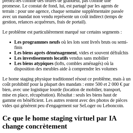
prenez-les comme des ordres de grandeur, pas comme une
promesse. Le constat de fond, lui, est partagé par les agents de
terrain : pour une agence, chaque semaine supplémentaire passée
avec un mandat non vendu représente un coût indirect (temps de
gestion, relances acquéreurs, frais de portail).
Le problème est particulièrement marqué sur certains segments :
Les programmes neufs
où les lots sont livrés bruts ou semi-
finis
Les biens après déménagement
, vides et souvent défraîchis
Les investissements locatifs
vendus sans mobilier
Les biens atypiques
(lofts, combles aménagés) où la
disposition des meubles aide à comprendre les volumes
Le home staging physique traditionnel résout ce problème, mais à un
coût prohibitif pour la plupart des mandats : entre 500 et 2 000 € par
bien, avec une logistique lourde (location de mobilier, transport,
mise en place, récupération). Résultat : seuls les biens haut de
gamme en bénéficient. Les autres restent avec des photos de pièces
vides qui génèrent peu d'engagement sur SeLoger ou Leboncoin.
Ce que le home staging virtuel par IA
change concrètement