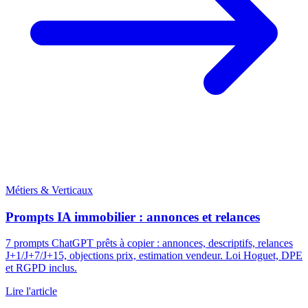
Métiers & Verticaux
Prompts IA immobilier : annonces et relances
7 prompts ChatGPT prêts à copier : annonces, descriptifs, relances
J+1/J+7/J+15, objections prix, estimation vendeur. Loi Hoguet, DPE
et RGPD inclus.
Lire l'article