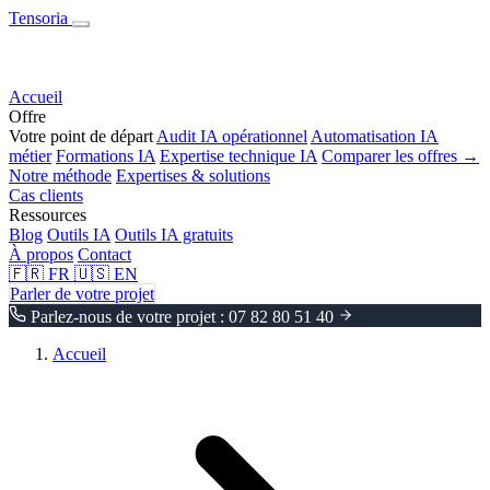
Tensoria
Accueil
Offre
Votre point de départ
Audit IA opérationnel
Automatisation IA
métier
Formations IA
Expertise technique IA
Comparer les offres →
Notre méthode
Expertises & solutions
Cas clients
Ressources
Blog
Outils IA
Outils IA gratuits
À propos
Contact
🇫🇷
FR
🇺🇸
EN
Parler de votre projet
Parlez-nous de votre projet : 07 82 80 51 40
Accueil