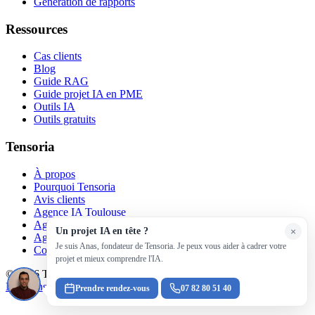
Génération de rapports
Ressources
Cas clients
Blog
Guide RAG
Guide projet IA en PME
Outils IA
Outils gratuits
Tensoria
À propos
Pourquoi Tensoria
Avis clients
Agence IA Toulouse
Agence IA Bordeaux
Un projet IA en tête ?
×
Agence IA Paris
Je suis Anas, fondateur de Tensoria. Je peux vous aider à cadrer votre
Contact
projet et mieux comprendre l'IA.
© 2026 Tensoria : IA à Toulouse & Occitanie.
Mentions légales
Confidentialité
Prendre rendez-vous
07 82 80 51 40