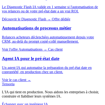
Le Diagnostic Flash IA valide en 1 semaine si l'automatisation de
vos relances ou de votre pré-état date a un vrai ROI.
Découvrir le Diagnostic Flash →
Offre dédiée
Automatisations de processus métier
Relances acheteurs déclenchées automatiquement depuis votre
CRM, au-delà du prompt copié-collé manuellement.
Voir l'offre Automatisations →
Cas client
Agent IA pour le pré-état date
Un agent IA qui automatise la préparation du pré-état date en
copropriété, en production chez un client.
Voir le cas client →
Tensoria
L'IA qui tient en production. Nous aidons les entreprises à choisir,
construire et fiabiliser leurs systèmes IA.
Échanger avec un ingénieur IA