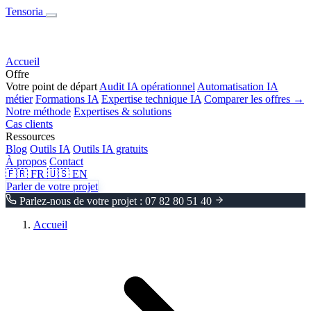
Tensoria
Accueil
Offre
Votre point de départ
Audit IA opérationnel
Automatisation IA
métier
Formations IA
Expertise technique IA
Comparer les offres →
Notre méthode
Expertises & solutions
Cas clients
Ressources
Blog
Outils IA
Outils IA gratuits
À propos
Contact
🇫🇷
FR
🇺🇸
EN
Parler de votre projet
Parlez-nous de votre projet : 07 82 80 51 40
Accueil