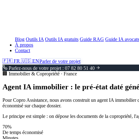
Blog
Outils IA
Outils IA gratuits
Guide RAG
Guide IA avocat
À propos
Contact
🇫🇷
FR
🇺🇸
EN
Parler de votre projet
Parlez-nous de votre projet : 07 82 80 51 40
🏢
Immobilier & Copropriété · France
Agent IA immobilier
: le pré-état daté gé
Pour Copro Assistance, nous avons construit un agent IA immobilier qu
économisé sur chaque dossier.
Le principe est simple : on dépose les documents de la copropriété, l'a
70%
De temps économisé
Minutes