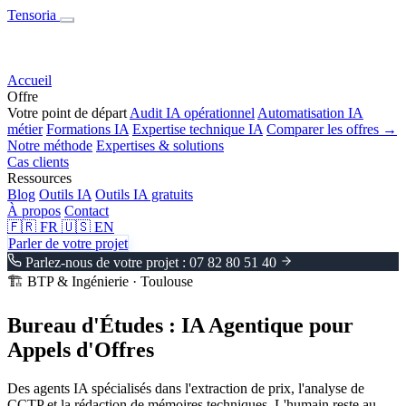
Tensoria
Accueil
Offre
Votre point de départ
Audit IA opérationnel
Automatisation IA
métier
Formations IA
Expertise technique IA
Comparer les offres →
Notre méthode
Expertises & solutions
Cas clients
Ressources
Blog
Outils IA
Outils IA gratuits
À propos
Contact
🇫🇷
FR
🇺🇸
EN
Parler de votre projet
Parlez-nous de votre projet : 07 82 80 51 40
🏗️
BTP & Ingénierie · Toulouse
Bureau d'Études
: IA Agentique pour
Appels d'Offres
Des agents IA spécialisés dans l'extraction de prix, l'analyse de
CCTP et la rédaction de mémoires techniques. L'humain reste au