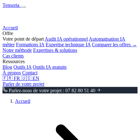
Tensoria
Accueil
Offre
Votre point de départ
Audit IA opérationnel
Automatisation IA
métier
Formations IA
Expertise technique IA
Comparer les offres →
Notre méthode
Expertises & solutions
Cas clients
Ressources
Blog
Outils IA
Outils IA gratuits
À propos
Contact
🇫🇷
FR
🇺🇸
EN
Parler de votre projet
Parlez-nous de votre projet : 07 82 80 51 40
Accueil